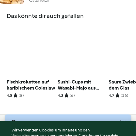
Österreich
Das könnte dir auch gefallen
Fischkroketten auf
Sushi-Cups mit
Saure Zwieb
karibischem Coleslaw
Wasabi-Majo aus
dem Glas
ganzen Eiern
4.8
(5)
4.3
(6)
4.7
(16)
© Copyright 2026
Wir verwenden Cookies, um Inhalte und den
Webseitenbesuch zu personalisieren, Funktionen für soziale