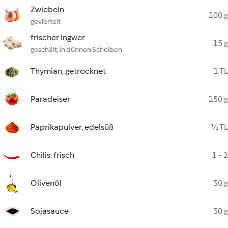
Zwiebeln
100 g
geviertelt
frischer Ingwer
15 g
geschält, in dünnen Scheiben
Thymian, getrocknet
1 TL
Paradeiser
150 g
Paprikapulver, edelsüß
½ TL
Chilis, frisch
1 - 2
Olivenöl
30 g
Sojasauce
30 g