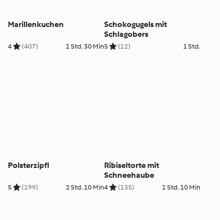
Marillenkuchen
Schokogugels mit
Schlagobers
4
(407)
1 Std. 30 Min
5
(12)
1 Std.
Polsterzipfl
Ribiseltorte mit
Schneehaube
5
(199)
2 Std. 10 Min
4
(135)
1 Std. 10 Min