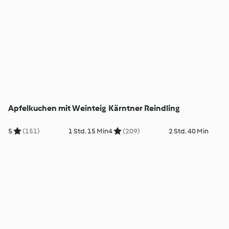
Apfelkuchen mit Weinteig
Kärntner Reindling
5
(151)
1 Std. 15 Min
4
(209)
2 Std. 40 Min