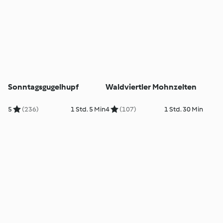
Sonntagsgugelhupf
Waldviertler Mohnzelten
5
(236)
1 Std. 5 Min
4
(107)
1 Std. 30 Min