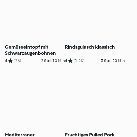
Gemüseeintopf mit
Rindsgulasch klassisch
Schwarzaugenbohnen
4
(26)
2 Std. 10 Min
4
(1.2K)
3 Std. 20 Min
Mediterraner
Fruchtiges Pulled Pork