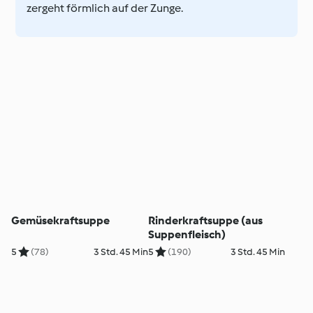
zergeht förmlich auf der Zunge.
Gemüsekraftsuppe
Rinderkraftsuppe (aus
Suppenfleisch)
5
(78)
3 Std. 45 Min
5
(190)
3 Std. 45 Min