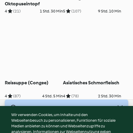
Oktopuseintopf
4
(21)
1 Std. 30 Min
5
(107)
9 Std. 10 Min
Reissuppe (Congee)
Asiatisches Schmorfleisch
4
(87)
4 Std. 5 Min
4
(78)
2 Std. 30 Min
© Copyright 2026
Wir verwenden Cookies, um Inhalte und den
Webseitenbesuch zu personalisieren, Funktionen für soziale
Nutzungsbedingungen
Medien anbieten zu können und Webseitenzugriffe zu
Datenschutzrichtlinien
analysieren. Informationen zur Webseitennutzung geben