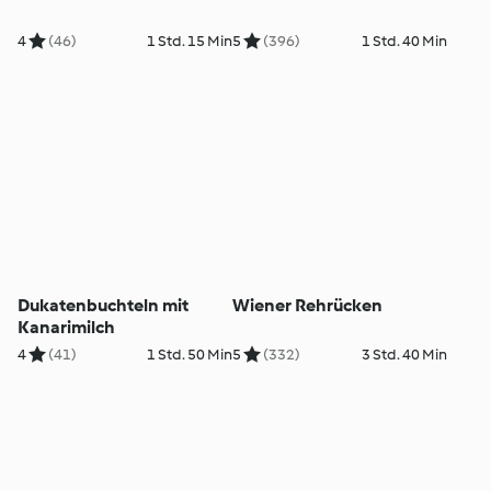
4
(46)
1 Std. 15 Min
5
(396)
1 Std. 40 Min
Dukatenbuchteln mit
Wiener Rehrücken
Kanarimilch
4
(41)
1 Std. 50 Min
5
(332)
3 Std. 40 Min