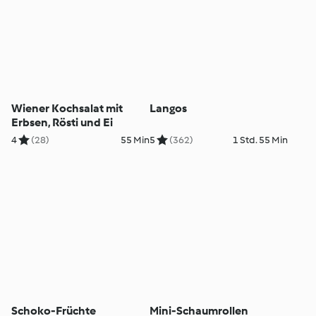
Wiener Kochsalat mit
Langos
Erbsen, Rösti und Ei
4
(28)
55 Min
5
(362)
1 Std. 55 Min
Schoko-Früchte
Mini-Schaumrollen