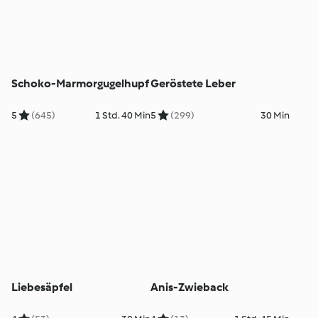
Schoko-Marmorgugelhupf
Geröstete Leber
5
(645)
1 Std. 40 Min
5
(299)
30 Min
Liebesäpfel
Anis-Zwieback