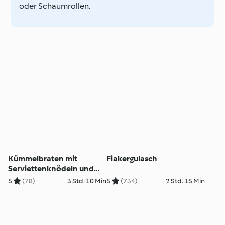
oder Schaumrollen.
Kümmelbraten mit
Fiakergulasch
Serviettenknödeln und
Erdäpfelsalat
5
(78)
3 Std. 10 Min
5
(734)
2 Std. 15 Min