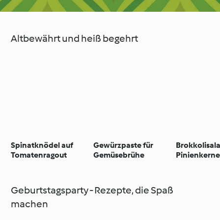
Altbewährt und heiß begehrt
Spinatknödel auf
Gewürzpaste für
Brokkolisala
Tomatenragout
Gemüsebrühe
Pinienkern
Geburtstagsparty - Rezepte, die Spaß
machen