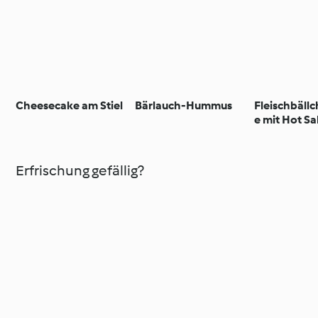
Cheesecake am Stiel
Bärlauch-Hummus
Fleischbäll
e mit Hot Sa
Erfrischung gefällig?