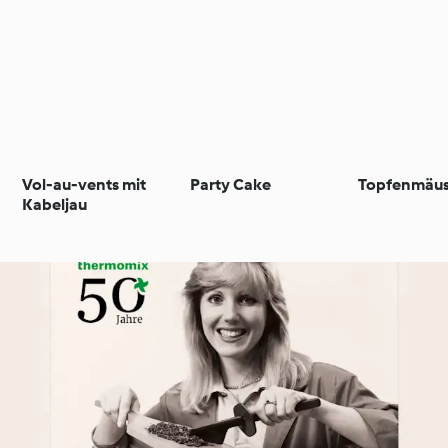
Vol-au-vents mit
Party Cake
Topfenmäu
Kabeljau