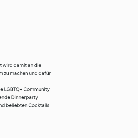
t wird damit an die
am zu machen und dafür
r die LGBTQ+ Community
fende Dinnerparty
nd beliebten Cocktails