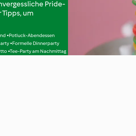
unvergessliche Pride-
r Tipps, um
nd •Potluck-Abendessen
arty •Formelle Dinnerparty
tto •Tee-Party am Nachmittag