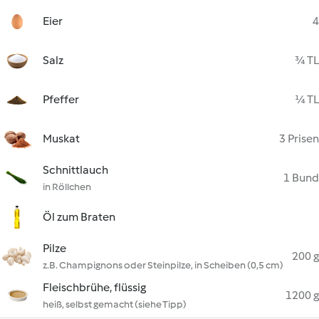
Eier
4
Salz
¾ TL
Pfeffer
¼ TL
Muskat
3 Prisen
Schnittlauch
1 Bund
in Röllchen
Öl zum Braten
Pilze
200 g
z.B. Champignons oder Steinpilze, in Scheiben (0,5 cm)
Fleischbrühe, flüssig
1200 g
heiß, selbst gemacht (siehe Tipp)