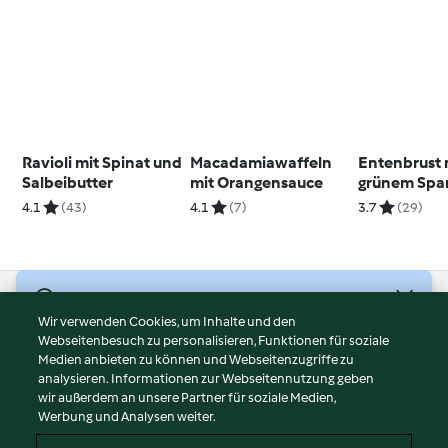
Ravioli mit Spinat und
Macadamiawaffeln
Entenbrust 
Salbeibutter
mit Orangensauce
grünem Spar
Polenta
4.1
(43)
4.1
(7)
3.7
(29)
© Copyright 2026
Wir verwenden Cookies, um Inhalte und den
Webseitenbesuch zu personalisieren, Funktionen für soziale
Nutzungsbedingungen
Medien anbieten zu können und Webseitenzugriffe zu
Datenschutzrichtlinien
analysieren. Informationen zur Webseitennutzung geben
Disclaimer
wir außerdem an unsere Partner für soziale Medien,
Werbung und Analysen weiter.
Impressum