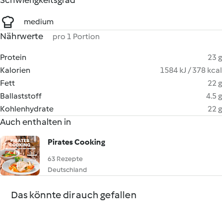
Schwierigkeitsgrad
medium
Nährwerte
pro 1 Portion
Protein
23 g
Kalorien
1584 kJ / 378 kcal
Fett
22 g
Ballaststoff
4.5 g
Kohlenhydrate
22 g
Auch enthalten in
Pirates Cooking
63 Rezepte
Deutschland
Das könnte dir auch gefallen