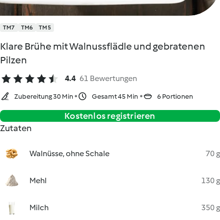
TM7
TM6
TM5
Klare Brühe mit Walnussflädle und gebratenen
Pilzen
4.4
61 Bewertungen
Zubereitung 30 Min
Gesamt 45 Min
6 Portionen
Kostenlos registrieren
Zutaten
Walnüsse, ohne Schale
70 g
Mehl
130 g
Milch
350 g