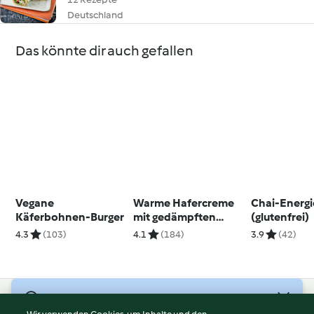
Deutschland
Das könnte dir auch gefallen
Vegane
Warme Hafercreme
Chai-Energ
Käferbohnen-Burger
mit gedämpften
(glutenfrei)
Birnen
4.3
(103)
4.1
(184)
3.9
(42)
© Copyright 2026