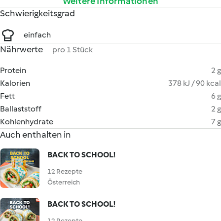
Weitere Informationen
Schwierigkeitsgrad
einfach
Nährwerte
pro 1 Stück
Protein
2 g
Kalorien
378 kJ / 90 kcal
Fett
6 g
Ballaststoff
2 g
Kohlenhydrate
7 g
Auch enthalten in
BACK TO SCHOOL!
12 Rezepte
Österreich
BACK TO SCHOOL!
12 Rezepte