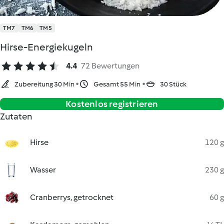
TM7
TM6
TM5
Hirse-Energiekugeln
4.4
72 Bewertungen
Zubereitung 30 Min
Gesamt 55 Min
30 Stück
Kostenlos registrieren
Zutaten
Hirse
120 g
Wasser
230 g
Cranberrys, getrocknet
60 g