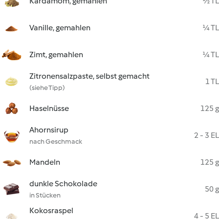
Kardamom, gemahlen
½ TL
Vanille, gemahlen
¼ TL
Zimt, gemahlen
¼ TL
Zitronensalzpaste, selbst gemacht
1 TL
(siehe Tipp)
Haselnüsse
125 g
Ahornsirup
2 - 3 EL
nach Geschmack
Mandeln
125 g
dunkle Schokolade
50 g
in Stücken
Kokosraspel
4 - 5 EL