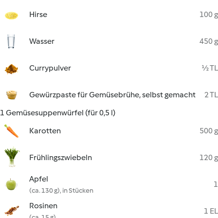
Hirse
100 g
Wasser
450 g
Currypulver
½ TL
Gewürzpaste für Gemüsebrühe, selbst gemacht
2 TL
1 Gemüsesuppenwürfel (für 0,5 l)
Karotten
500 g
Frühlingszwiebeln
120 g
Apfel
1
(ca. 130 g), in Stücken
Rosinen
1 EL
(ca. 15 g)