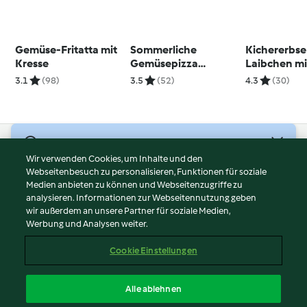
Gemüse-Fritatta mit
Sommerliche
Kichererbse
Kresse
Gemüsepizza
Laibchen mi
(glutenfrei)
Ofenkürbis 
3.1
(98)
3.5
(52)
4.3
(30)
Labneh
© Copyright 2026
Wir verwenden Cookies, um Inhalte und den
Webseitenbesuch zu personalisieren, Funktionen für soziale
Nutzungsbedingungen
Medien anbieten zu können und Webseitenzugriffe zu
Datenschutzrichtlinien
analysieren. Informationen zur Webseitennutzung geben
Disclaimer
wir außerdem an unsere Partner für soziale Medien,
Werbung und Analysen weiter.
Impressum
Cookies
Cookie Einstellungen
Inhalt melden
Vertrag widerrufen
Alle ablehnen
Erklärung zur Barrierefreiheit