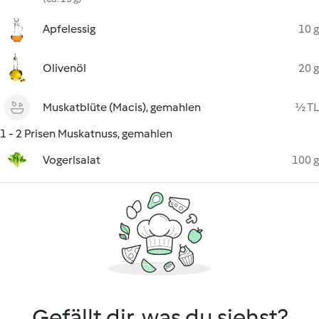
Apfelessig
10 g
Olivenöl
20 g
Muskatblüte (Macis), gemahlen
½ TL
1 - 2 Prisen Muskatnuss, gemahlen
Vogerlsalat
100 g
Gefällt dir, was du siehst?