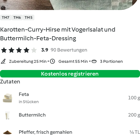
TM7
TM6
TM5
Karotten-Curry-Hirse mit Vogerlsalat und
Buttermilch-Feta-Dressing
3.9
90 Bewertungen
Zubereitung 25 Min
Gesamt 55 Min
3 Portionen
Kostenlos registrieren
Zutaten
Feta
100 g
in Stücken
Buttermilch
200 g
Pfeffer, frisch gemahlen
¼ TL