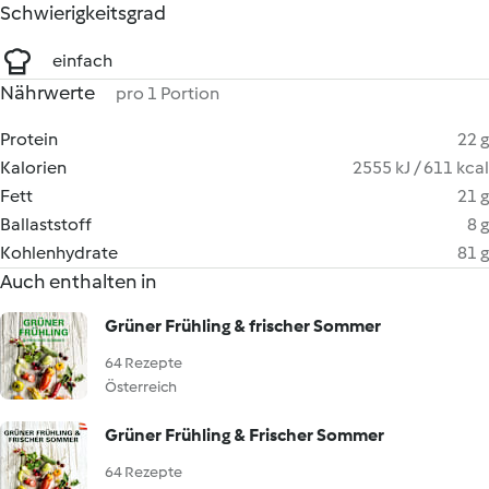
Schwierigkeitsgrad
einfach
Nährwerte
pro 1 Portion
Protein
22 g
Kalorien
2555 kJ / 611 kcal
Fett
21 g
Ballaststoff
8 g
Kohlenhydrate
81 g
Auch enthalten in
Grüner Frühling & frischer Sommer
64 Rezepte
Österreich
Grüner Frühling & Frischer Sommer
64 Rezepte