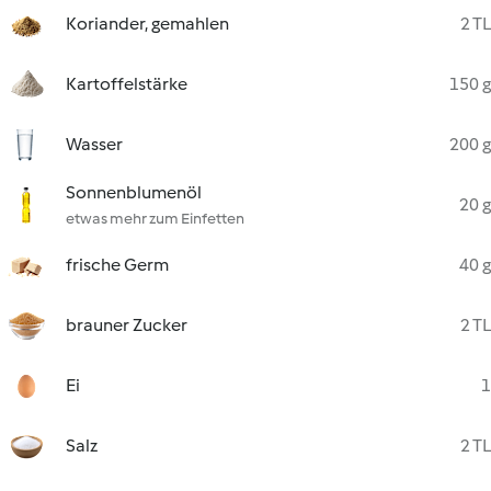
Koriander, gemahlen
2 TL
Kartoffelstärke
150 g
Wasser
200 g
Sonnenblumenöl
20 g
etwas mehr zum Einfetten
frische Germ
40 g
brauner Zucker
2 TL
Ei
1
Salz
2 TL