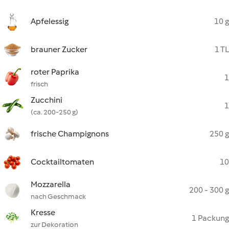
Apfelessig
10 g
brauner Zucker
1 TL
roter Paprika
1
frisch
Zucchini
1
(ca. 200-250 g)
frische Champignons
250 g
Cocktailtomaten
10
Mozzarella
200 - 300 g
nach Geschmack
Kresse
1 Packung
zur Dekoration