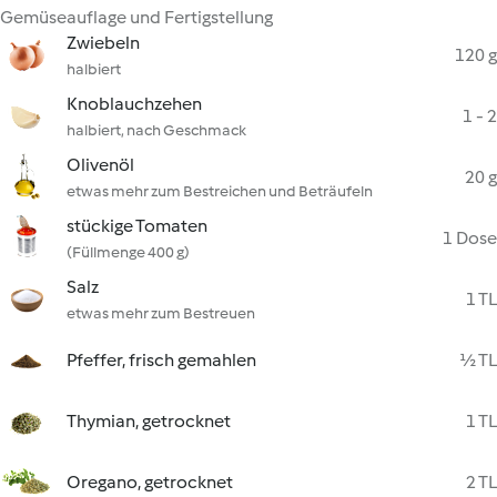
Gemüseauflage und Fertigstellung
Zwiebeln
120 g
halbiert
Knoblauchzehen
1 - 2
halbiert, nach Geschmack
Olivenöl
20 g
etwas mehr zum Bestreichen und Beträufeln
stückige Tomaten
1 Dose
(Füllmenge 400 g)
Salz
1 TL
etwas mehr zum Bestreuen
Pfeffer, frisch gemahlen
½ TL
Thymian, getrocknet
1 TL
Oregano, getrocknet
2 TL