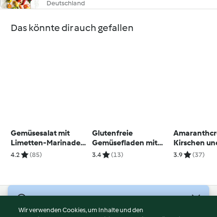
Deutschland
Das könnte dir auch gefallen
Gemüsesalat mit
Glutenfreie
Amaranthcr
Limetten-Marinade
Gemüsefladen mit
Kirschen un
(vegan)
Joghurtsauce
4.2
(85)
3.4
(13)
3.9
(37)
© Copyright 2026
Wir verwenden Cookies, um Inhalte und den