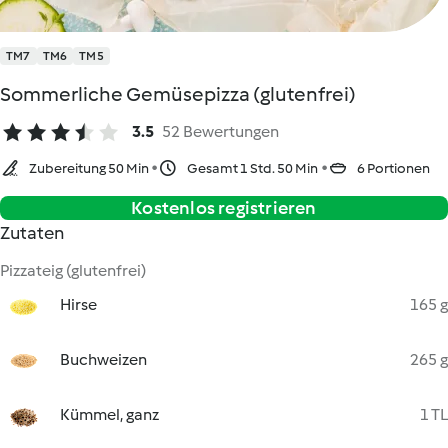
TM7
TM6
TM5
Sommerliche Gemüsepizza (glutenfrei)
3.5
52 Bewertungen
Zubereitung 50 Min
Gesamt 1 Std. 50 Min
6 Portionen
Kostenlos registrieren
Zutaten
Pizzateig (glutenfrei)
Hirse
165 g
Buchweizen
265 g
Kümmel, ganz
1 TL