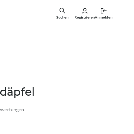
Zum
Hauptinha
Suchen
Registrieren
Anmelden
springen
rdäpfel
ewertungen