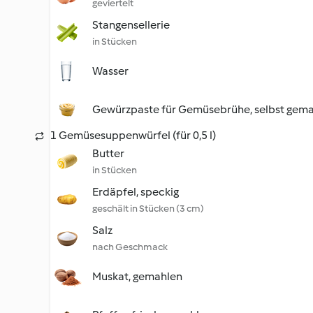
geviertelt
Stangensellerie
in Stücken
Wasser
Gewürzpaste für Gemüsebrühe, selbst gem
1 Gemüsesuppenwürfel (für 0,5 l)
Butter
in Stücken
Erdäpfel, speckig
geschält in Stücken (3 cm)
Salz
nach Geschmack
Muskat, gemahlen