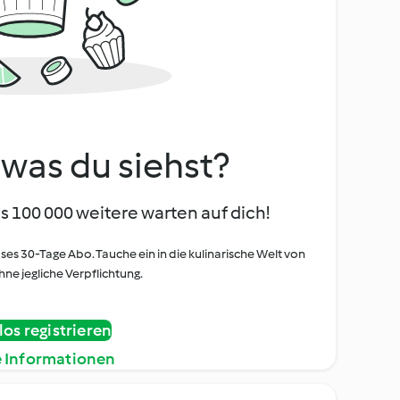
, was du siehst?
s 100 000 weitere warten auf dich!
oses 30-Tage Abo. Tauche ein in die kulinarische Welt von
ne jegliche Verpflichtung.
os registrieren
e Informationen