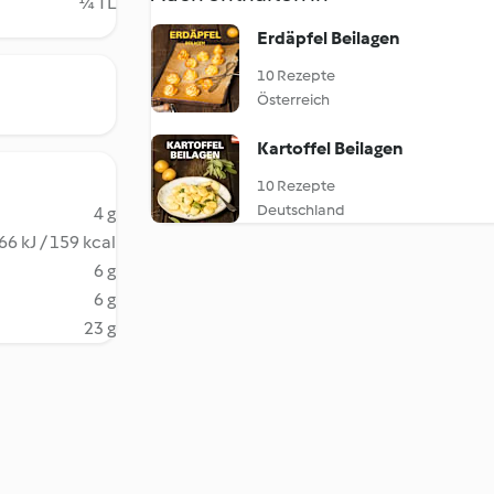
¼ TL
Erdäpfel Beilagen
10 Rezepte
Österreich
Kartoffel Beilagen
10 Rezepte
Deutschland
4 g
66 kJ / 159 kcal
6 g
6 g
23 g