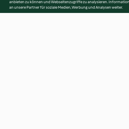
anbieten zu können und Webseitenzugriffe zu analysieren. Informati
an unsere Partner für soziale Medien, Werbung und Analysen weiter.
Gemüsesalat mit Limetten-
Glutenfreie Gemüs
Marinade (vegan)
Joghurtsauce
4.2
(85)
3.4
(13)
© Copyright 2026
Nutzungsbedingungen
Datenschutzrichtlinien