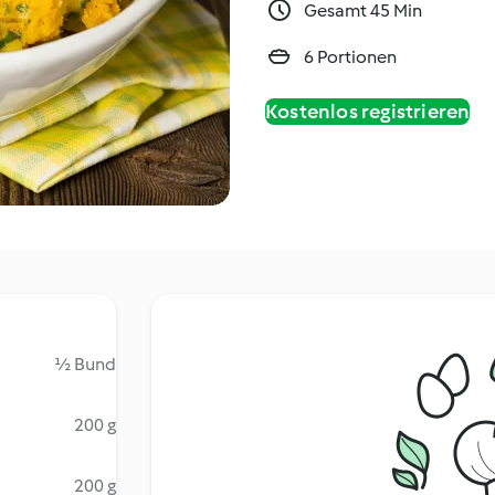
Gesamt 45 Min
6 Portionen
Kostenlos registrieren
½ Bund
200 g
200 g