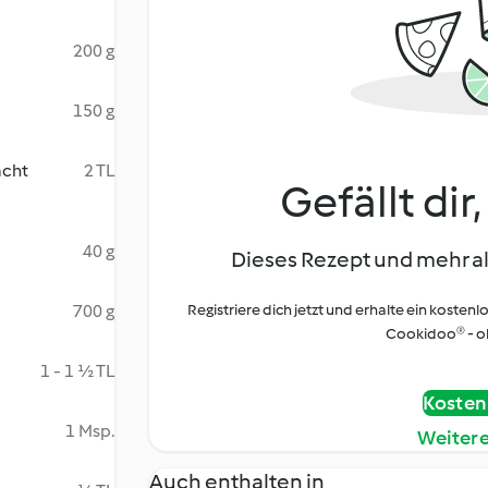
200 g
150 g
acht
2 TL
Gefällt dir
40 g
Dieses Rezept und mehr al
700 g
Registriere dich jetzt und erhalte ein kostenl
Cookidoo® - oh
1 - 1 ½ TL
Kostenl
1 Msp.
Weiter
Auch enthalten in