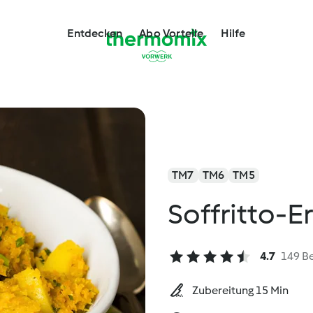
Entdecken
Abo Vorteile
Hilfe
TM7
TM6
TM5
Soffritto-E
4.7
149 B
Zubereitung 15 Min