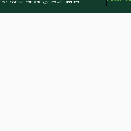
Cookie Einst
onen zur Webseitennutzung geben wir außerdem
efladen mit
Karotten-Fenchel-Frittata mit
Sommerliche G
Ricotta
(glutenfrei)
3.5
(66)
3.5
(52)
Disclaimer
Impressum
Cookies
Inhalt melden
Vertr