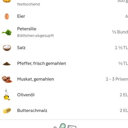
500 g
festkochend
Eier
6
Petersilie
½ Bund
Blättchen abgezupft
Salz
1 ½ TL
Pfeffer, frisch gemahlen
½ TL
Muskat, gemahlen
2 - 3 Prisen
Olivenöl
2 EL
Butterschmalz
2 EL