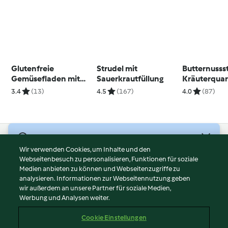
Glutenfreie
Strudel mit
Butternusss
Gemüsefladen mit
Sauerkrautfüllung
Kräuterqua
Joghurtsauce
3.4
(13)
4.5
(167)
4.0
(87)
© Copyright 2026
Wir verwenden Cookies, um Inhalte und den
Webseitenbesuch zu personalisieren, Funktionen für soziale
Nutzungsbedingungen
Medien anbieten zu können und Webseitenzugriffe zu
Datenschutzrichtlinien
analysieren. Informationen zur Webseitennutzung geben
Disclaimer
wir außerdem an unsere Partner für soziale Medien,
Werbung und Analysen weiter.
Impressum
Cookies
Cookie Einstellungen
Inhalt melden