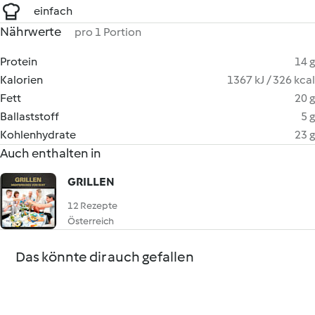
einfach
Nährwerte
pro 1 Portion
Protein
14 g
Kalorien
1367 kJ / 326 kcal
Fett
20 g
Ballaststoff
5 g
Kohlenhydrate
23 g
Auch enthalten in
GRILLEN
12 Rezepte
Österreich
Das könnte dir auch gefallen