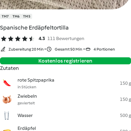
TM7
TM6
TM5
Spanische Erdäpfeltortilla
4.3
111 Bewertungen
Zubereitung 20 Min
Gesamt 50 Min
4 Portionen
Kostenlos registrieren
Zutaten
rote Spitzpaprika
150 g
in Stücken
Zwiebeln
150 g
geviertelt
Wasser
500 g
Erdäpfel