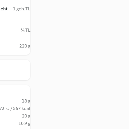
acht
1 geh. TL
¼ TL
220 g
18 g
73 kJ / 567 kcal
20 g
10.9 g