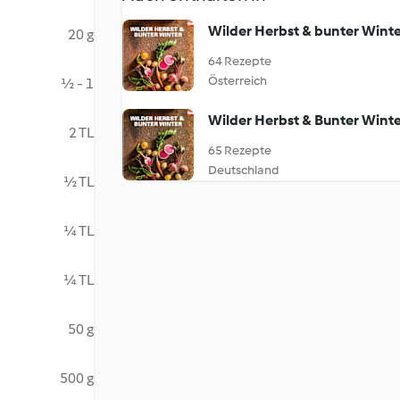
Wilder Herbst & bunter Wint
20 g
64 Rezepte
Österreich
½ - 1
Wilder Herbst & Bunter Wint
2 TL
65 Rezepte
Deutschland
½ TL
¼ TL
¼ TL
50 g
500 g