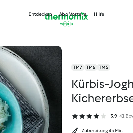
Entdecken
Abo Vorteile
Hilfe
TM7
TM6
TM5
Kürbis-Jogh
Kichererbs
3.9
41 Be
Zubereitung 45 Min