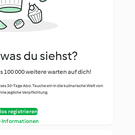
, was du siehst?
s 100 000 weitere warten auf dich!
oses 30-Tage Abo. Tauche ein in die kulinarische Welt von
ne jegliche Verpflichtung.
os registrieren
e Informationen