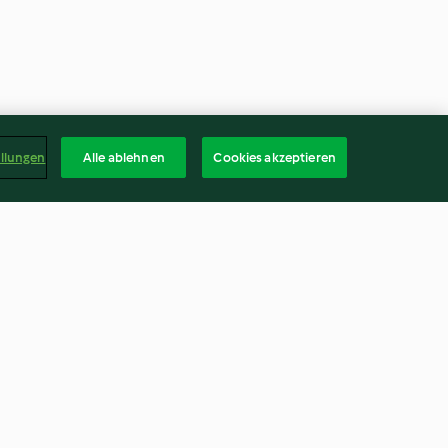
ellungen
Alle ablehnen
Cookies akzeptieren
flauf mit
Karfiol-Rotkraut-Pizza
2.6
(7)