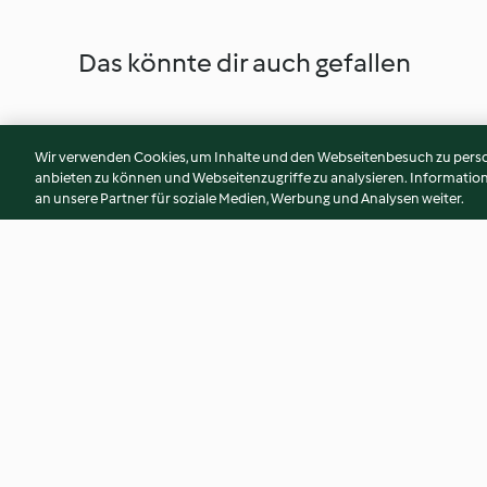
Das könnte dir auch gefallen
Wir verwenden Cookies, um Inhalte und den Webseitenbesuch zu person
anbieten zu können und Webseitenzugriffe zu analysieren. Informati
an unsere Partner für soziale Medien, Werbung und Analysen weiter.
Orientalische Maissuppe
Karotten-Fenchel-F
Ricotta
3.7
(162)
3.5
(66)