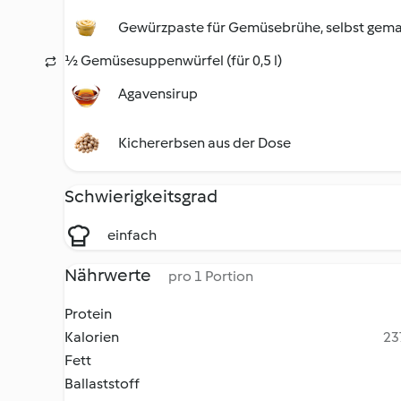
Gewürzpaste für Gemüsebrühe, selbst gem
½ Gemüsesuppenwürfel (für 0,5 l)
Agavensirup
Kichererbsen aus der Dose
Schwierigkeitsgrad
einfach
Nährwerte
pro 1 Portion
Protein
Kalorien
23
Fett
Ballaststoff