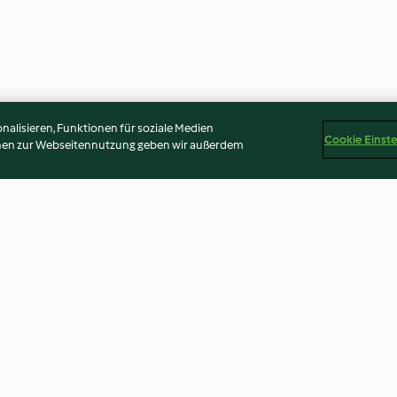
alisieren, Funktionen für soziale Medien
Cookie Einst
onen zur Webseitennutzung geben wir außerdem
rittata mit
Selleriehirse mit
Pikanter Hirseau
Hühnerbällchen und
Rahmkohl
Endiviensalat
3.4
(13)
4.0
(55)