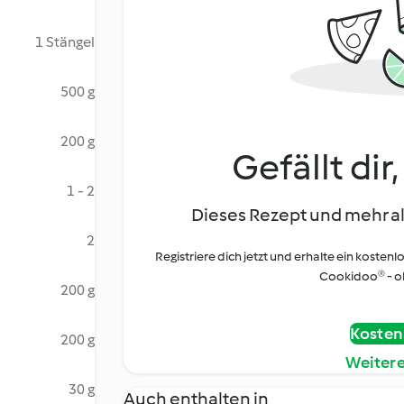
1 Stängel
500 g
200 g
Gefällt dir
1 - 2
Dieses Rezept und mehr al
2
Registriere dich jetzt und erhalte ein kostenl
Cookidoo® - oh
200 g
Kostenl
200 g
Weiter
30 g
Auch enthalten in