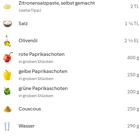
Zitronensalzpaste, selbst gemacht
2 TL
(siehe Tipp)
Salz
1 ¼ TL
Olivenöl
2 ½ EL
rote Paprikaschoten
400 g
in groben Stücken
gelbe Paprikaschoten
250 g
in groben Stücken
grüne Paprikaschoten
200 g
in groben Stücken
Couscous
250 g
Wasser
290 g