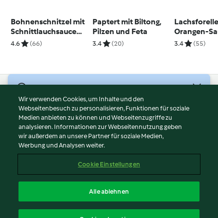
Bohnenschnitzel mit
Paptert mit Biltong,
Lachsforelle
Schnittlauchsauce
Pilzen und Feta
Orangen-Sa
und Ei aus dem
4.6
(66)
3.4
(20)
3.4
(55)
Töpfchen
© Copyright 2026
Wir verwenden Cookies, um Inhalte und den
Webseitenbesuch zu personalisieren, Funktionen für soziale
Nutzungsbedingungen
Medien anbieten zu können und Webseitenzugriffe zu
Datenschutzrichtlinien
analysieren. Informationen zur Webseitennutzung geben
Disclaimer
wir außerdem an unsere Partner für soziale Medien,
Werbung und Analysen weiter.
Impressum
Cookies
Cookie Einstellungen
Inhalt melden
Vertrag widerrufen
Alle ablehnen
Erklärung zur Barrierefreiheit