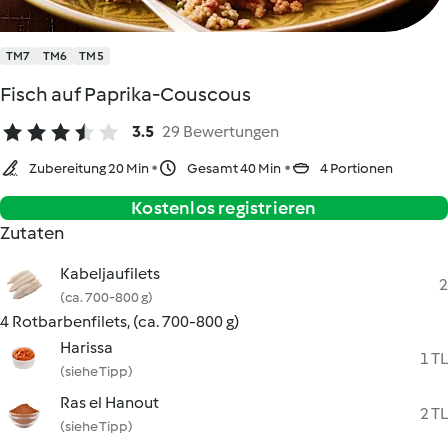
TM7
TM6
TM5
Fisch auf Paprika-Couscous
3.5
29 Bewertungen
Zubereitung 20 Min
Gesamt 40 Min
4 Portionen
Kostenlos registrieren
Zutaten
Kabeljaufilets
2
(ca. 700-800 g)
4 Rotbarbenfilets, (ca. 700-800 g)
Harissa
1 TL
(siehe Tipp)
Ras el Hanout
2 TL
(siehe Tipp)