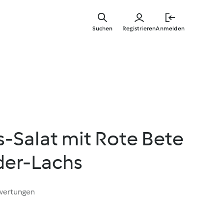
Zum
Hauptinha
Suchen
Registrieren
Anmelden
springen
-Salat mit Rote Bete
der-Lachs
wertungen