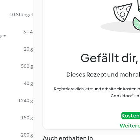
10 Stängel
3 - 4
ngen
20 g
Gefällt dir
500 g
Dieses Rezept und mehr al
40 g
Registriere dich jetzt und erhalte ein kostenl
Cookidoo® - oh
1240 g
Kostenl
150 g
Weiter
200 g
Auch enthalten in