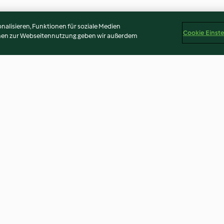
alisieren, Funktionen für soziale Medien
Cookie Einst
onen zur Webseitennutzung geben wir außerdem
oten
Ochsenherz-Tomaten mit
Gebratener Kürb
Buchweizen
Tomatensauce
3.4
(28)
4.4
(113)