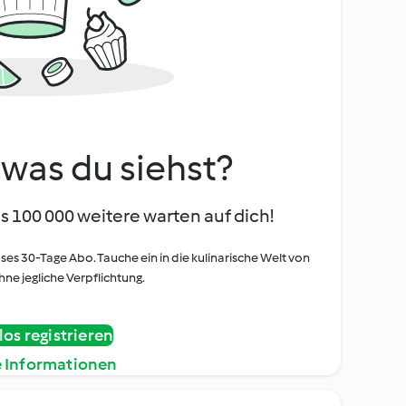
, was du siehst?
s 100 000 weitere warten auf dich!
oses 30-Tage Abo. Tauche ein in die kulinarische Welt von
ne jegliche Verpflichtung.
os registrieren
e Informationen