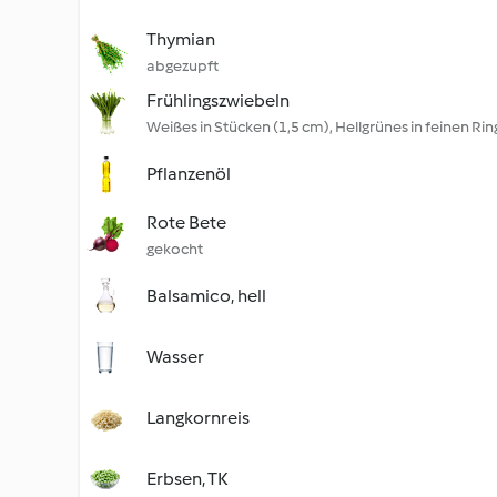
Thymian
abgezupft
Frühlingszwiebeln
Weißes in Stücken (1,5 cm), Hellgrünes in feinen Ri
Pflanzenöl
Rote Bete
gekocht
Balsamico, hell
Wasser
Langkornreis
Erbsen, TK