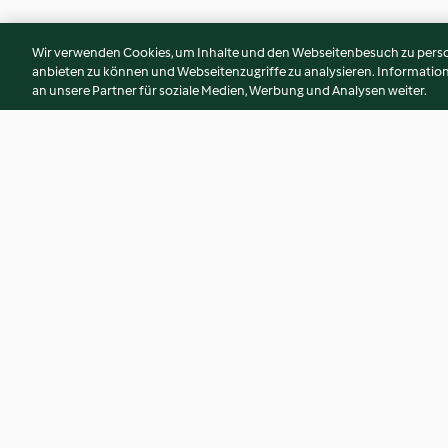
Wir verwenden Cookies, um Inhalte und den Webseitenbesuch zu person
anbieten zu können und Webseitenzugriffe zu analysieren. Informati
an unsere Partner für soziale Medien, Werbung und Analysen weiter.
Spinat-Frittata
Warmer Salat mit r
Bohnen
4.4
(81)
4.4
(23)
© Copyright 2026