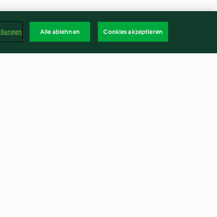
ellungen
Alle ablehnen
Cookies akzeptieren
is mit
Wurzel-Tortilla
3.1
(16)