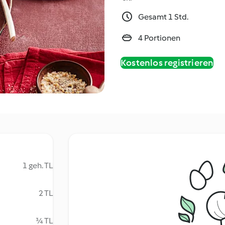
Gesamt 1 Std.
4 Portionen
Kostenlos registrieren
1 geh. TL
2 TL
¾ TL