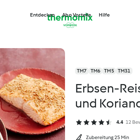
Entdecken
Abo Vorteile
Hilfe
TM7
TM6
TM5
TM31
Erbsen-Reis
und Korian
4.4
12 Be
Zubereitung 25 Min