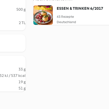
ESSEN & TRINKEN 6/2017
500 g
43 Rezepte
Deutschland
2 TL
33 g
52 kJ / 537 kcal
19 g
51 g