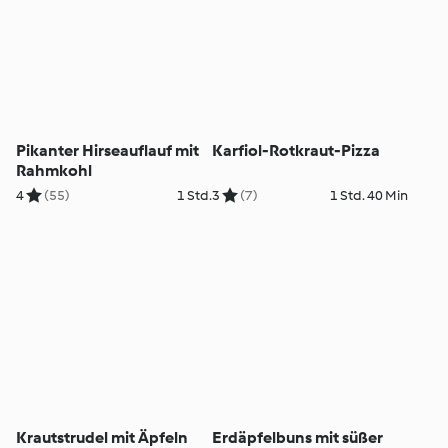
Pikanter Hirseauflauf mit
Karfiol-Rotkraut-Pizza
Rahmkohl
4
(55)
1 Std.
3
(7)
1 Std. 40 Min
Krautstrudel mit Äpfeln
Erdäpfelbuns mit süßer