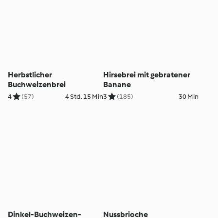
Herbstlicher
Hirsebrei mit gebratener
Buchweizenbrei
Banane
4
(57)
4 Std. 15 Min
3
(185)
30 Min
Dinkel-Buchweizen-
Nussbrioche