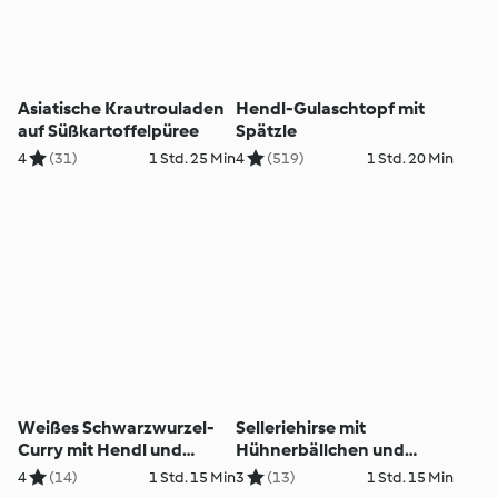
Asiatische Krautrouladen
Hendl-Gulaschtopf mit
auf Süßkartoffelpüree
Spätzle
4
(31)
1 Std. 25 Min
4
(519)
1 Std. 20 Min
Weißes Schwarzwurzel-
Selleriehirse mit
Curry mit Hendl und
Hühnerbällchen und
Maisbrot
Endiviensalat
4
(14)
1 Std. 15 Min
3
(13)
1 Std. 15 Min