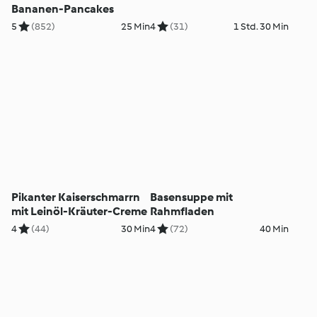
Bananen-Pancakes
5
(852)
25 Min
4
(31)
1 Std. 30 Min
Pikanter Kaiserschmarrn
Basensuppe mit
mit Leinöl-Kräuter-Creme
Rahmfladen
4
(44)
30 Min
4
(72)
40 Min