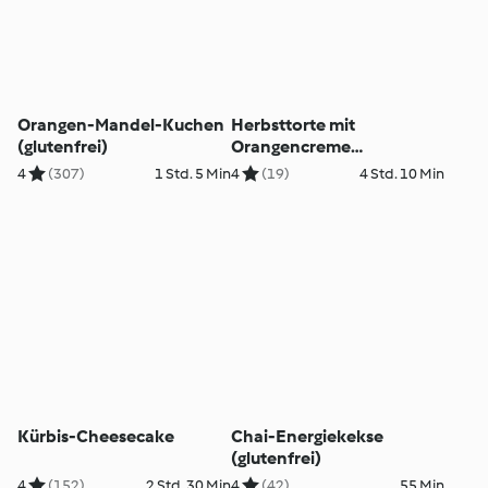
Orangen-Mandel-Kuchen
Herbsttorte mit
(glutenfrei)
Orangencreme
(glutenfrei)
4
(307)
1 Std. 5 Min
4
(19)
4 Std. 10 Min
Kürbis-Cheesecake
Chai-Energiekekse
(glutenfrei)
4
(152)
2 Std. 30 Min
4
(42)
55 Min