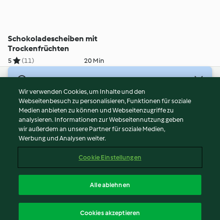
Schokoladescheiben mit
Trockenfrüchten
5
(11)
20 Min
© Copyright 2026
Wir verwenden Cookies, um Inhalte und den
Webseitenbesuch zu personalisieren, Funktionen für soziale
Nutzungsbedingungen
Medien anbieten zu können und Webseitenzugriffe zu
Datenschutzrichtlinien
analysieren. Informationen zur Webseitennutzung geben
Disclaimer
wir außerdem an unsere Partner für soziale Medien,
Werbung und Analysen weiter.
Impressum
Cookies
Cookie Einstellungen
Inhalt melden
Vertrag widerrufen
Alle ablehnen
Erklärung zur Barrierefreiheit
Deutsch
Cookies akzeptieren