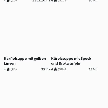
4
(10)
1 Std. 10 Min
4
(377)
30 Min
Karfiolsuppe mit gelben
Kürbissuppe mit Speck
Linsen
und Brotwürfeln
4
(93)
35 Min
4
(594)
35 Min