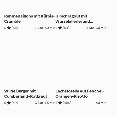
Rehmedaillons mit Kürbis-
Hirschragout mit
Crumble
Wurzelallerlei und
Lauchbuchteln
5
(54)
1 Std. 30 Min
5
(64)
2 Std. 30 Min
Wilde Burger mit
Lachsforelle auf Fenchel-
Cumberland-Rotkraut
Orangen-Risotto
5
(49)
3 Std. 15 Min
5
(480)
40 Min