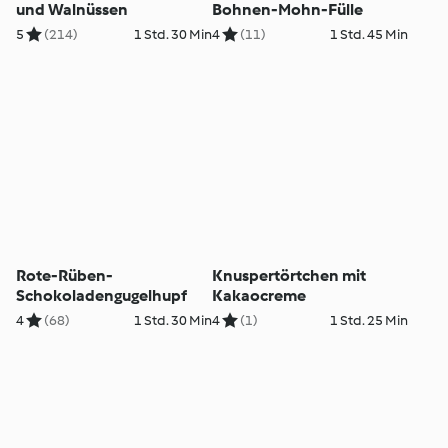
und Walnüssen
Bohnen-Mohn-Fülle
5
(214)
1 Std. 30 Min
4
(11)
1 Std. 45 Min
Rote-Rüben-
Knuspertörtchen mit
Schokoladengugelhupf
Kakaocreme
4
(68)
1 Std. 30 Min
4
(1)
1 Std. 25 Min