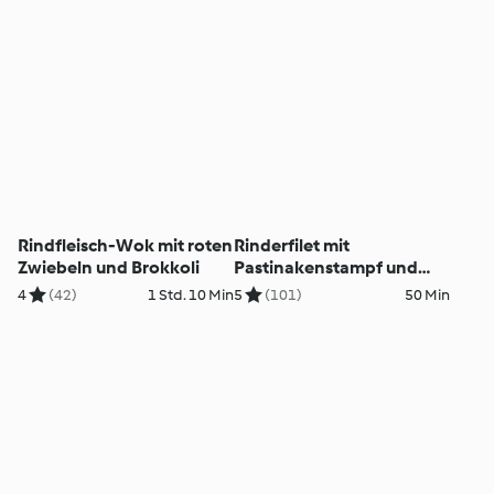
Rindfleisch-Wok mit roten
Rinderfilet mit
Zwiebeln und Brokkoli
Pastinakenstampf und
glasierten Maroni
4
(42)
1 Std. 10 Min
5
(101)
50 Min