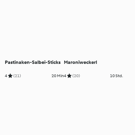
Pastinaken-Salbei-Sticks
Maroniweckerl
4
(21)
20 Min
4
(20)
10 Std.