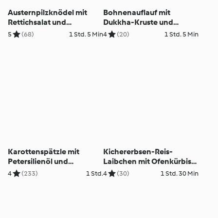
Austernpilzknödel mit
Bohnenauflauf mit
Rettichsalat und
Dukkha-Kruste und
Teriyakisauce
Limettenjoghurt
5
(68)
1 Std. 5 Min
4
(20)
1 Std. 5 Min
Karottenspätzle mit
Kichererbsen-Reis-
Petersilienöl und
Laibchen mit Ofenkürbis
Radieschensprossen
und Labneh
4
(233)
1 Std.
4
(30)
1 Std. 30 Min