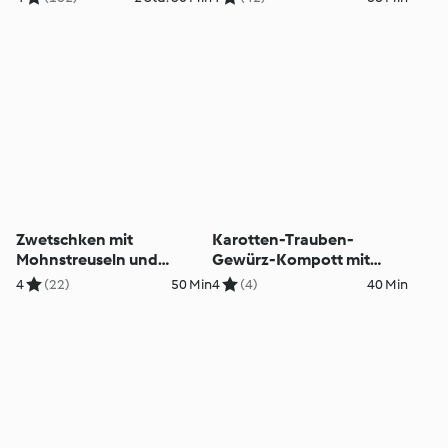
Zwetschken mit
Karotten-Trauben-
Mohnstreuseln und
Gewürz-Kompott mit
Vanillesauce
Vanillecreme
4
(22)
50 Min
4
(4)
40 Min