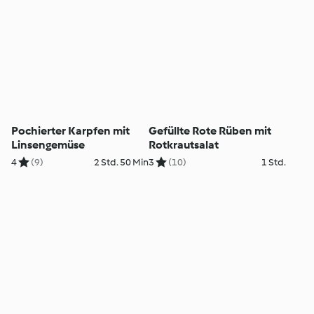
Pochierter Karpfen mit
Gefüllte Rote Rüben mit
Linsengemüse
Rotkrautsalat
4
(9)
2 Std. 50 Min
3
(10)
1 Std.