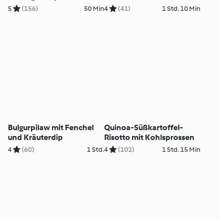
5
(156)
50 Min
4
(41)
1 Std. 10 Min
Bulgurpilaw mit Fenchel
Quinoa-Süßkartoffel-
und Kräuterdip
Risotto mit Kohlsprossen
4
(60)
1 Std.
4
(102)
1 Std. 15 Min