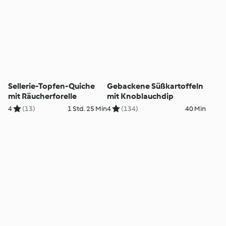
Sellerie-Topfen-Quiche
Gebackene Süßkartoffeln
mit Räucherforelle
mit Knoblauchdip
4
(13)
1 Std. 25 Min
4
(134)
40 Min