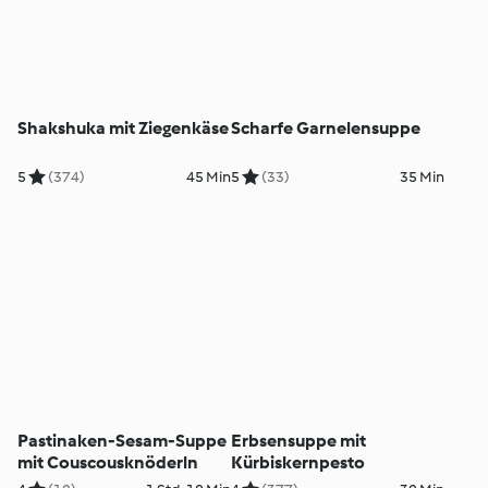
Shakshuka mit Ziegenkäse
Scharfe Garnelensuppe
5
(374)
45 Min
5
(33)
35 Min
Pastinaken-Sesam-Suppe
Erbsensuppe mit
mit Couscousknöderln
Kürbiskernpesto