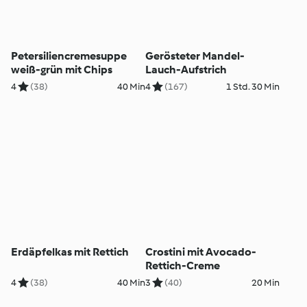
Petersiliencremesuppe
Gerösteter Mandel-
weiß-grün mit Chips
Lauch-Aufstrich
4
(38)
40 Min
4
(167)
1 Std. 30 Min
Erdäpfelkas mit Rettich
Crostini mit Avocado-
Rettich-Creme
4
(38)
40 Min
3
(40)
20 Min