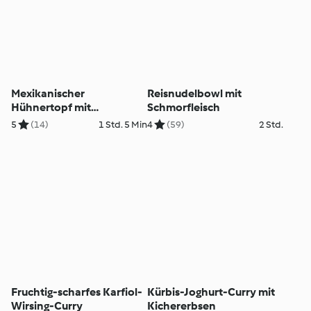
Mexikanischer
Reisnudelbowl mit
Hühnertopf mit
Schmorfleisch
Maisrädern
5
(14)
1 Std. 5 Min
4
(59)
2 Std.
Fruchtig-scharfes Karfiol-
Kürbis-Joghurt-Curry mit
Wirsing-Curry
Kichererbsen