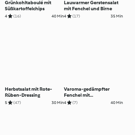
Grünkohltaboulé mit
Lauwarmer Gerstensalat
Süßkartoffelchips
mit Fenchel und Birne
4
(16)
40 Min
4
(17)
35 Min
Herbstsalat mit Rote-
Varoma-gedämpfter
Rüben-Dressing
Fenchel mit
Kernölmayonnaise
5
(47)
30 Min
4
(7)
40 Min