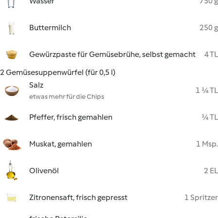
Wasser
750 g
Buttermilch
250 g
Gewürzpaste für Gemüsebrühe, selbst gemacht
4 TL
2 Gemüsesuppenwürfel (für 0,5 l)
Salz
1 ¼ TL
etwas mehr für die Chips
Pfeffer, frisch gemahlen
¼ TL
Muskat, gemahlen
1 Msp.
Olivenöl
2 EL
Zitronensaft, frisch gepresst
1 Spritzer