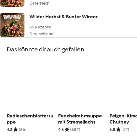
Österreich
Wilder Herbst & Bunter Winter
65 Rezepte
Deutschland
Das könnte dir auch gefallen
Radieschenblättersu
Fenchelrahmsuppe
Feigen-Kirs
ppe
mit Stremellachs
Chutney
4.3
(56)
4.3
(387)
3.8
(17)