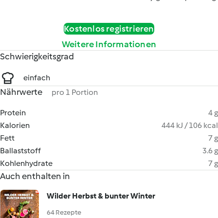
Kostenlos registrieren
Weitere Informationen
Schwierigkeitsgrad
einfach
Nährwerte
pro 1 Portion
Protein
4 g
Kalorien
444 kJ / 106 kcal
Fett
7 g
Ballaststoff
3.6 g
Kohlenhydrate
7 g
Auch enthalten in
Wilder Herbst & bunter Winter
64 Rezepte