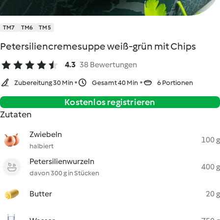
TM7
TM6
TM5
Petersiliencremesuppe weiß-grün mit Chips
4.3
38 Bewertungen
Zubereitung 30 Min
Gesamt 40 Min
6 Portionen
Kostenlos registrieren
Zutaten
Zwiebeln
100 g
halbiert
Petersilienwurzeln
400 g
davon 300 g in Stücken
Butter
20 g