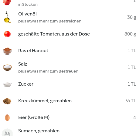
1
in Stücken
Olivenöl
30 g
plus etwas mehr zum Bestreichen
geschälte Tomaten, aus der Dose
800 g
Ras el Hanout
1 TL
Salz
1 TL
plus etwas mehr zum Bestreuen
Zucker
1 TL
Kreuzkümmel, gemahlen
½ TL
Eier (Größe M)
4
Sumach, gemahlen