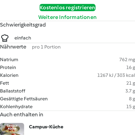
Kostenlos registrieren
Weitere Informationen
Schwierigkeitsgrad
einfach
Nährwerte
pro 1 Portion
Natrium
762 mg
Protein
16 g
Kalorien
1267 kJ / 303 kcal
Fett
21 g
Ballaststoff
3.7 g
Gesättigte Fettsäuren
8 g
Kohlenhydrate
15 g
Auch enthalten in
Campus-Küche