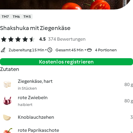
TM7
TM6
TM5
Shakshuka mit Ziegenkäse
4.5
374 Bewertungen
Zubereitung 15 Min
Gesamt 45 Min
4 Portionen
Kostenlos registrieren
Zutaten
Ziegenkäse, hart
80 g
in Stücken
rote Zwiebeln
80 g
halbiert
Knoblauchzehen
3
rote Paprikaschote