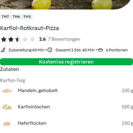
TM7
TM6
TM5
Karfiol-Rotkraut-Pizza
2.6
7 Bewertungen
Zubereitung 40 Min
Gesamt 1 Std. 40 Min
6 Portionen
Kostenlos registrieren
Zutaten
Karfiol-Teig
Mandeln, gehobelt
100 g
Karfiolröschen
500 g
Haferflocken
100 g