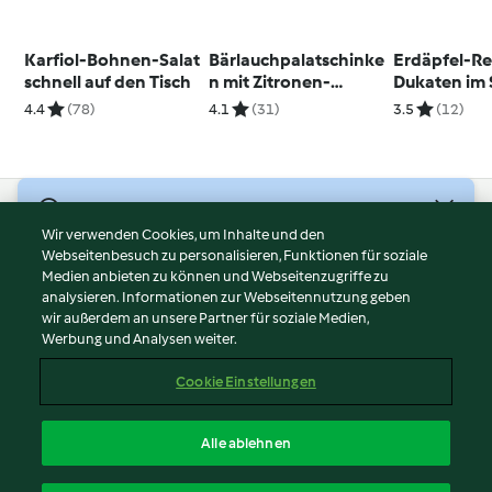
Karfiol-Bohnen-Salat
Bärlauchpalatschinke
Erdäpfel-Re
schnell auf den Tisch
n mit Zitronen-
Dukaten im
Ziegenkäse-Creme
Mohn-Mant
4.4
(78)
4.1
(31)
3.5
(12)
© Copyright 2026
Wir verwenden Cookies, um Inhalte und den
Webseitenbesuch zu personalisieren, Funktionen für soziale
Nutzungsbedingungen
Medien anbieten zu können und Webseitenzugriffe zu
Datenschutzrichtlinien
analysieren. Informationen zur Webseitennutzung geben
Disclaimer
wir außerdem an unsere Partner für soziale Medien,
Werbung und Analysen weiter.
Impressum
Cookies
Cookie Einstellungen
Inhalt melden
Vertrag widerrufen
Alle ablehnen
Erklärung zur Barrierefreiheit