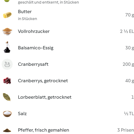
geschält und entkernt, in Stücken
Butter
70 g
in Stücken
Vollrohrzucker
2 ½ EL
Balsamico-Essig
30 g
Cranberrysaft
200 g
Cranberrys, getrocknet
40 g
Lorbeerblatt, getrocknet
1
Salz
½ TL
Pfeffer, frisch gemahlen
3 Prisen