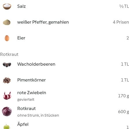
Salz
½ TL
weißer Pfeffer, gemahlen
4 Prisen
Eier
2
Rotkraut
Wacholderbeeren
1 TL
Pimentkörner
1 TL
rote Zwiebeln
170 g
geviertelt
Rotkraut
600 g
ohne Strunk, in Stücken
Äpfel
1