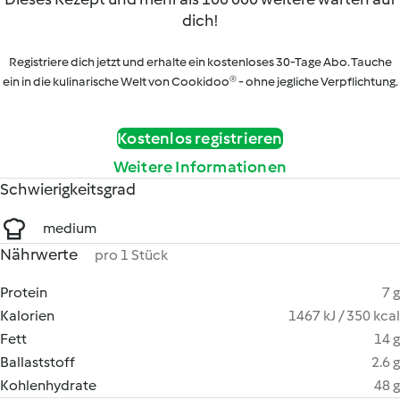
dich!
Registriere dich jetzt und erhalte ein kostenloses 30-Tage Abo. Tauche
ein in die kulinarische Welt von Cookidoo® - ohne jegliche Verpflichtung.
Kostenlos registrieren
Weitere Informationen
Schwierigkeitsgrad
medium
Nährwerte
pro 1 Stück
Protein
7 g
Kalorien
1467 kJ / 350 kcal
Fett
14 g
Ballaststoff
2.6 g
Kohlenhydrate
48 g