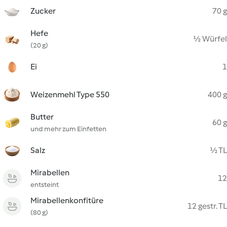
Zucker
70 g
Hefe
½ Würfel
(20 g)
Ei
1
Weizenmehl Type 550
400 g
Butter
60 g
und mehr zum Einfetten
Salz
½ TL
Mirabellen
12
entsteint
Mirabellenkonfitüre
12 gestr. TL
(80 g)