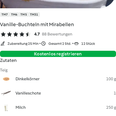
TM7
TM6
TM5
TM31
Vanille-Buchteln mit Mirabellen
4.7
88 Bewertungen
Zubereitung 25 Min
Gesamt 2 Std.
12 Stück
Kostenlos registrieren
Zutaten
Teig
Dinkelkörner
100 g
Vanilleschote
1
Milch
250 g