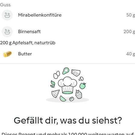
Guss
Mirabellenkonfitüre
50 g
Birnensaft
200 g
200 g Apfelsaft, naturtrüb
Butter
40 g
Gefällt dir, was du siehst?
Dieses Rezept und mehr als 100 000 weitere warten auf