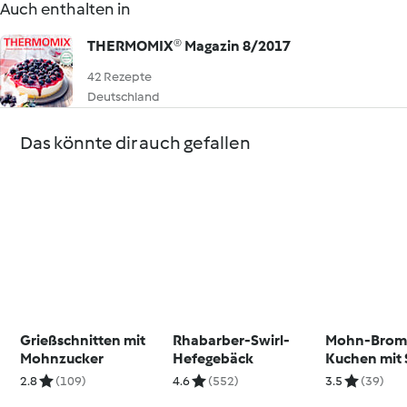
Auch enthalten in
THERMOMIX® Magazin 8/2017
42 Rezepte
Deutschland
Das könnte dir auch gefallen
Grießschnitten mit
Rhabarber-Swirl-
Mohn-Brom
Mohnzucker
Hefegebäck
Kuchen mit 
2.8
(109)
4.6
(552)
3.5
(39)