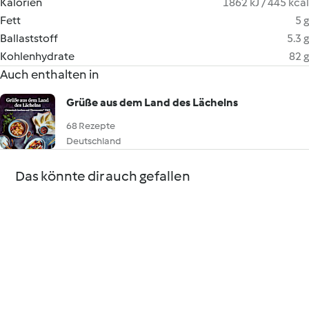
Kalorien
1862 kJ / 445 kcal
Fett
5 g
Ballaststoff
5.3 g
Kohlenhydrate
82 g
Auch enthalten in
Grüße aus dem Land des Lächelns
68 Rezepte
Deutschland
Das könnte dir auch gefallen