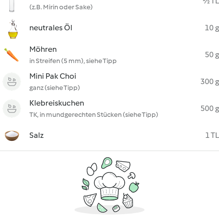
½ TL
(z.B. Mirin oder Sake)
neutrales Öl
10 g
Möhren
50 g
in Streifen (5 mm), siehe Tipp
Mini Pak Choi
300 g
ganz (siehe Tipp)
Klebreiskuchen
500 g
TK, in mundgerechten Stücken (siehe Tipp)
Salz
1 TL