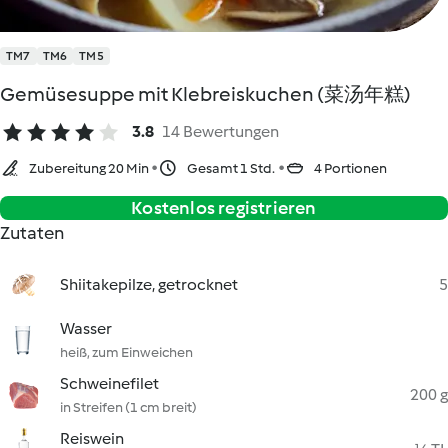
TM7
TM6
TM5
Gemüsesuppe mit Klebreiskuchen (菜汤年糕)
3.8
14 Bewertungen
Zubereitung 20 Min
Gesamt 1 Std.
4 Portionen
Kostenlos registrieren
Zutaten
Shiitakepilze, getrocknet
5
Wasser
heiß, zum Einweichen
Schweinefilet
200 g
in Streifen (1 cm breit)
Reiswein