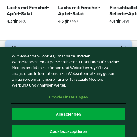
Lachs mit Fenchel-
Lachs mit Fenchel-
Fleischbäll
Apfel-Salat
Apfel-Salat
Sellerie-Ap
und Cidersa
4.3
(40)
4.3
(49)
4.4
(49)
© Copyright 2026
Wir verwenden Cookies, um Inhalte und den
Webseitenbesuch zu personalisieren, Funktionen für soziale
Nutzungsbedingungen
Medien anbieten zu können und Webseitenzugriffe zu
Datenschutzrichtlinien
analysieren. Informationen zur Webseitennutzung geben
Disclaimer
wir außerdem an unsere Partner für soziale Medien,
Werbung und Analysen weiter.
Impressum
Cookies
Cookie Einstellungen
Inhalt melden
Vertrag widerrufen
Alle ablehnen
Erklärung zur Barrierefreiheit
Deutsch
Cookies akzeptieren