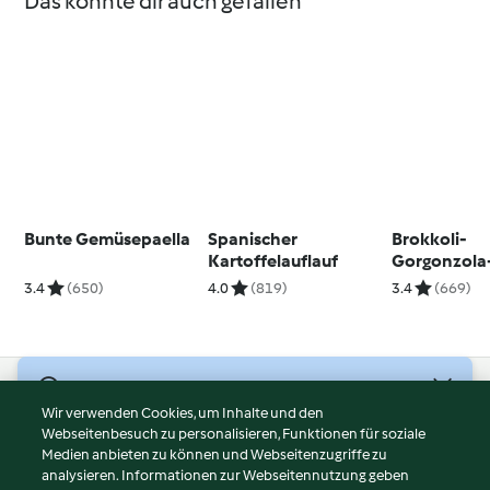
Das könnte dir auch gefallen
Bunte Gemüsepaella
Spanischer
Brokkoli-
Kartoffelauflauf
Gorgonzola
3.4
(650)
4.0
(819)
3.4
(669)
© Copyright 2026
Wir verwenden Cookies, um Inhalte und den
Webseitenbesuch zu personalisieren, Funktionen für soziale
Nutzungsbedingungen
Medien anbieten zu können und Webseitenzugriffe zu
Datenschutzrichtlinien
analysieren. Informationen zur Webseitennutzung geben