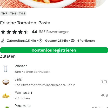
TM7
TM6
TM5
Frische Tomaten-Pasta
4.6
585 Bewertungen
Zubereitung 15 Min
Gesamt 25 Min
4 Portionen
Kostenlos registrieren
Zutaten
Wasser
zum Kochen der Nudeln
Salz
1 TL
und etwas mehr zum Kochen der Nudeln
Parmesan
40 g
in Stücken
Petersilie