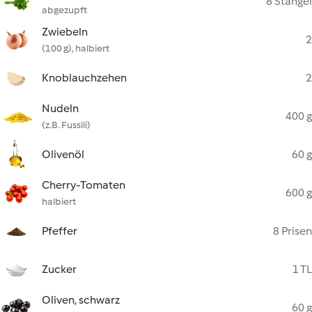
8 Stängel
abgezupft
Zwiebeln
2
(100 g), halbiert
Knoblauchzehen
2
Nudeln
400 g
(z.B. Fussili)
Olivenöl
60 g
Cherry-Tomaten
600 g
halbiert
Pfeffer
8 Prisen
Zucker
1 TL
Oliven, schwarz
60 g