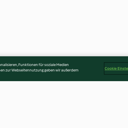
alisieren, Funktionen für soziale Medien
Cookie Einst
onen zur Webseitennutzung geben wir außerdem
Salat mit
Poulet-Stroganoff
Pasta mit geräu