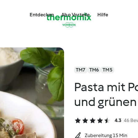
Entdecken
Abo Vorteile
Hilfe
TM7
TM6
TM5
Pasta mit 
und grünen
4.3
46 Be
Zubereitung 15 Min