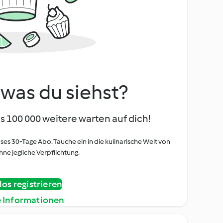
, was du siehst?
s 100 000 weitere warten auf dich!
oses 30-Tage Abo. Tauche ein in die kulinarische Welt von
ne jegliche Verpflichtung.
os registrieren
e Informationen