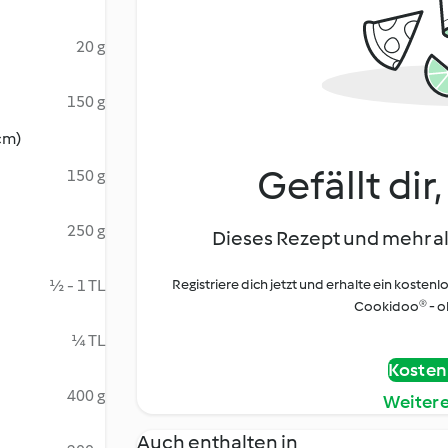
20 g
150 g
cm)
Gefällt dir
150 g
250 g
Dieses Rezept und mehr al
½ - 1 TL
Registriere dich jetzt und erhalte ein kostenl
Cookidoo® - oh
¼ TL
Kostenl
400 g
Weiter
Auch enthalten in