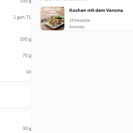
200 g
Kochen mit dem Varoma
1 geh. TL
10 Rezepte
Schweiz
200 g
70 g
16
30 g