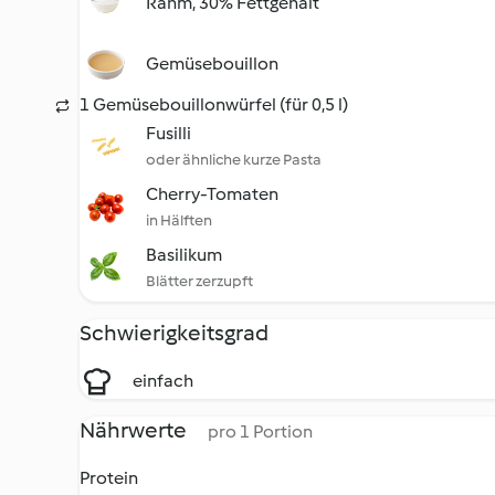
Rahm, 30% Fettgehalt
Gemüsebouillon
1 Gemüsebouillonwürfel (für 0,5 l)
Fusilli
oder ähnliche kurze Pasta
Cherry-Tomaten
in Hälften
Basilikum
Blätter zerzupft
Schwierigkeitsgrad
einfach
Nährwerte
pro 1 Portion
Protein