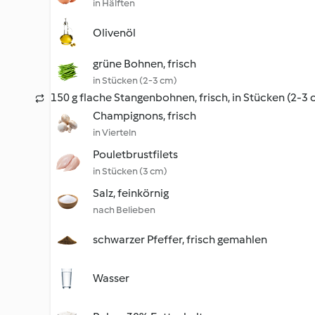
in Hälften
Olivenöl
grüne Bohnen, frisch
in Stücken (2-3 cm)
150 g flache Stangenbohnen, frisch, in Stücken (2-3 
Champignons, frisch
in Vierteln
Pouletbrustfilets
in Stücken (3 cm)
Salz, feinkörnig
nach Belieben
schwarzer Pfeffer, frisch gemahlen
Wasser