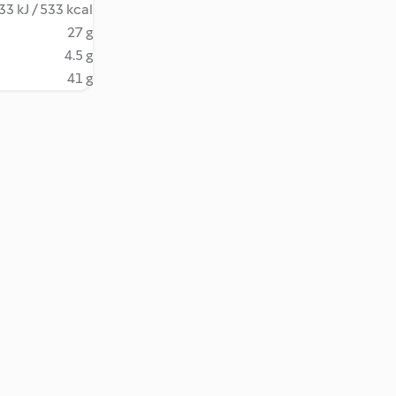
33 kJ / 533 kcal
27 g
4.5 g
41 g