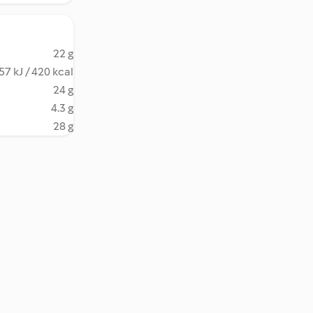
22 g
57 kJ / 420 kcal
24 g
4.3 g
28 g