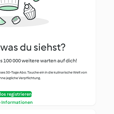
, was du siehst?
s 100 000 weitere warten auf dich!
oses 30-Tage Abo. Tauche ein in die kulinarische Welt von
ne jegliche Verpflichtung.
os registrieren
e Informationen