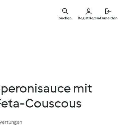
Zum
Hauptinha
Suchen
Registrieren
Anmelden
springen
eperonisauce mit
Feta-Couscous
wertungen