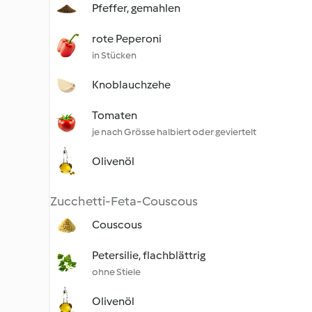
Pfeffer, gemahlen
rote Peperoni
in Stücken
Knoblauchzehe
Tomaten
je nach Grösse halbiert oder geviertelt
Olivenöl
Zucchetti-Feta-Couscous
Couscous
Petersilie, flachblättrig
ohne Stiele
Olivenöl