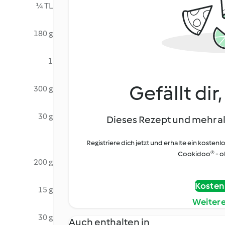
¼ TL
180 g
1
Gefällt dir
300 g
30 g
Dieses Rezept und mehr al
Registriere dich jetzt und erhalte ein kostenl
Cookidoo® - oh
200 g
Kostenl
15 g
Weiter
30 g
Auch enthalten in