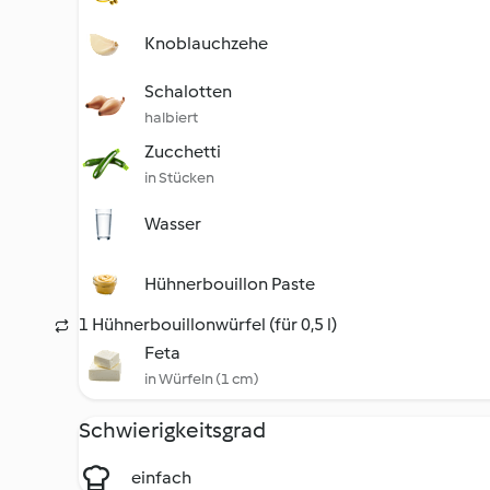
Knoblauchzehe
Schalotten
halbiert
Zucchetti
in Stücken
Wasser
Hühnerbouillon Paste
1 Hühnerbouillonwürfel (für 0,5 l)
Feta
in Würfeln (1 cm)
Schwierigkeitsgrad
einfach