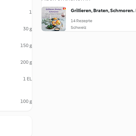
Grillieren, Braten, Schmoren. 
1
14 Rezepte
Schweiz
30 g
150 g
200 g
1 EL
100 g