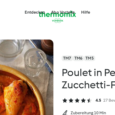
Entdecken
Abo Vorteile
Hilfe
TM7
TM6
TM5
Poulet in P
Zucchetti-
4.5
27 Be
Zubereitung 10 Min