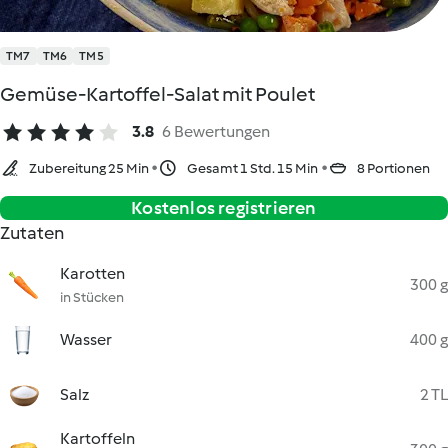
TM7
TM6
TM5
Gemüse-Kartoffel-Salat mit Poulet
3.8
6 Bewertungen
Zubereitung 25 Min
Gesamt 1 Std. 15 Min
8 Portionen
Kostenlos registrieren
Zutaten
Karotten
300 g
in Stücken
Wasser
400 g
Salz
2 TL
Kartoffeln