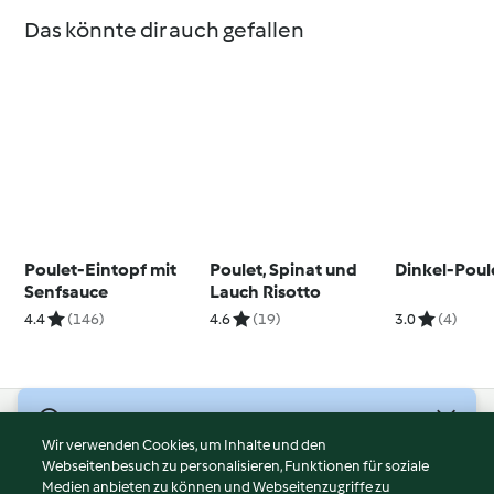
Das könnte dir auch gefallen
Poulet-Eintopf mit
Poulet, Spinat und
Dinkel-Poul
Senfsauce
Lauch Risotto
4.4
(146)
4.6
(19)
3.0
(4)
© Copyright 2026
Wir verwenden Cookies, um Inhalte und den
Webseitenbesuch zu personalisieren, Funktionen für soziale
Nutzungsbedingungen
Medien anbieten zu können und Webseitenzugriffe zu