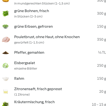
300 g
in mundgerechten Stücken (1-1,5 cm)
grüne Bohnen, frisch
300 g
in Stücken (2-3 cm)
grüne Erbsen, gefroren
150 g
Pouletbrust, ohne Haut, ohne Knochen
350 g
gewürfelt (1-1.5 cm)
Pfeffer, gemahlen
½ TL
Eisbergsalat
250 g
einzelne Blätter
Rahm
150 g
Zitronensaft, frisch gepresst
20 g
(1 Zitrone)
Kräutermischung, frisch
10 - 15 g