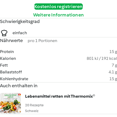
Kostenlos registrieren
Weitere Informationen
Schwierigkeitsgrad
einfach
Nährwerte
pro 1 Portionen
Protein
15 g
Kalorien
801 kJ / 192 kcal
Fett
7 g
Ballaststoff
4.1 g
Kohlenhydrate
15 g
Auch enthalten in
Lebensmittel retten mit Thermomix®
20 Rezepte
Schweiz