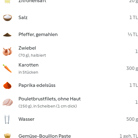
Zitronensaft
20 g
Salz
1 TL
Pfeffer, gemahlen
½ TL
Zwiebel
1
(70 g), halbiert
Karotten
300 g
in Stücken
Paprika edelsüss
1 TL
Pouletbrustfilets, ohne Haut
1
(250 g), in Scheiben (1 cm dick)
Wasser
500 g
Gemüse-Bouillon Paste
1 geh. TL