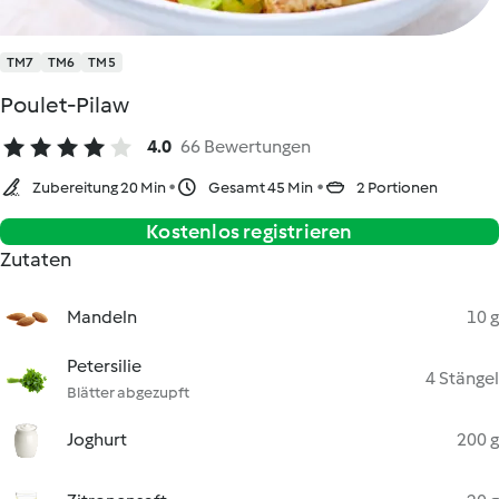
TM7
TM6
TM5
Poulet-Pilaw
4.0
66 Bewertungen
Zubereitung 20 Min
Gesamt 45 Min
2 Portionen
Kostenlos registrieren
Zutaten
Mandeln
10 g
Petersilie
4 Stängel
Blätter abgezupft
Joghurt
200 g