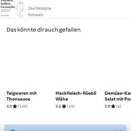
264 Rezepte
Schweiz
Das könnte dir auch gefallen
Teigwaren mit
Hackfleisch-Rüebli
Gemüse-Kar
Thonsauce
Wähe
Salat mit Po
4.0
(140)
3.6
(43)
3.8
(6)