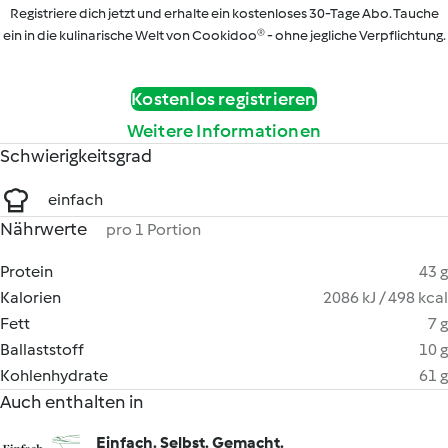
Registriere dich jetzt und erhalte ein kostenloses 30-Tage Abo. Tauche
ein in die kulinarische Welt von Cookidoo® - ohne jegliche Verpflichtung.
Kostenlos registrieren
Weitere Informationen
Schwierigkeitsgrad
einfach
Nährwerte
pro 1 Portion
Protein
43 g
Kalorien
2086 kJ / 498 kcal
Fett
7 g
Ballaststoff
10 g
Kohlenhydrate
61 g
Auch enthalten in
Einfach. Selbst. Gemacht.