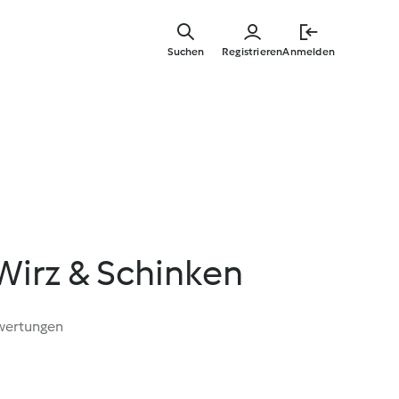
Zum
Hauptinha
Suchen
Registrieren
Anmelden
springen
 Wirz & Schinken
wertungen