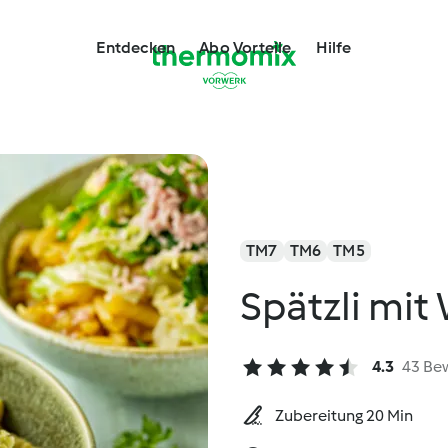
Entdecken
Abo Vorteile
Hilfe
TM7
TM6
TM5
Spätzli mit
4.3
43 Be
Zubereitung 20 Min