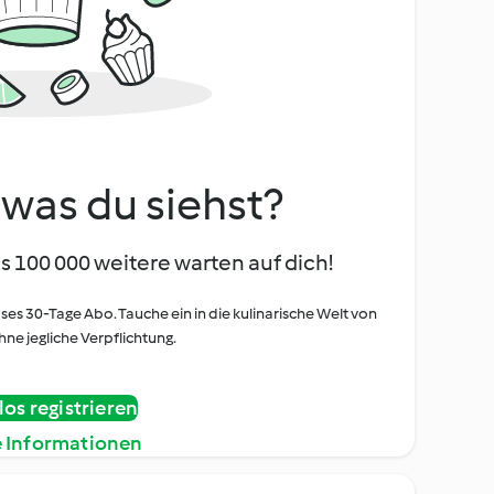
, was du siehst?
s 100 000 weitere warten auf dich!
oses 30-Tage Abo. Tauche ein in die kulinarische Welt von
ne jegliche Verpflichtung.
os registrieren
e Informationen