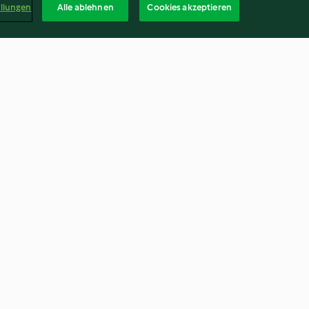
ellungen
Alle ablehnen
Cookies akzeptieren
ter-
Gemüse-Kartoffel-Salat mit
nd Reis
Poulet
3.8
(6)
Deuts
ag widerrufen
Erklärung zur Barrierefreiheit