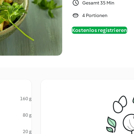
Gesamt 35 Min
4 Portionen
Kostenlos registrieren
160 g
80 g
20 g