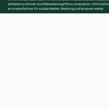
anbieten zu können und Webseitenzugriffe zu analysieren. Informati
an unsere Partner für soziale Medien, Werbung und Analysen weiter.
Poulet, Spinat und Lauch
Dinkel-Pouletsalat
Risotto
4.6
(19)
3.0
(4)
© Copyright 2026
Nutzungsbedingungen
Datenschutzrichtlinien