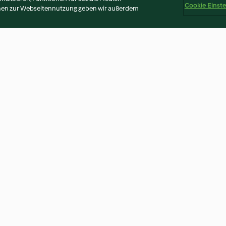
Cookie Einst
onen zur Webseitennutzung geben wir außerdem
Poulet in cremiger Senfsauce
Poulet mit Kräu
Zitronensauce u
3.8
(94)
3.9
(52)
Disclaimer
Impressum
Cookies
Inhalt melden
Vertr