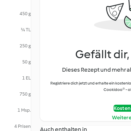
450 g
¾ TL
250 g
Gefällt dir
50 g
Dieses Rezept und mehr al
1 EL
Registriere dich jetzt und erhalte ein kostenl
Cookidoo® - oh
750 g
Kostenl
1 Msp.
Weiter
4 Prisen
Auch enthalten in