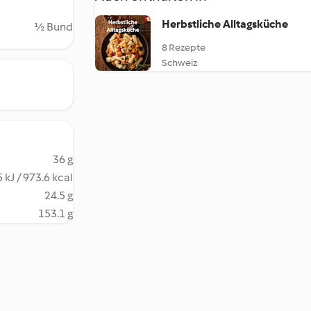
Herbstliche Alltagsküche
½ Bund
8 Rezepte
Schweiz
36 g
 kJ / 973.6 kcal
24.5 g
153.1 g