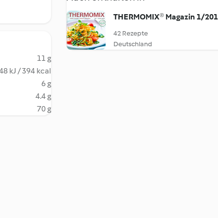
THERMOMIX® Magazin 1/20
42 Rezepte
Deutschland
11 g
48 kJ / 394 kcal
6 g
4.4 g
70 g