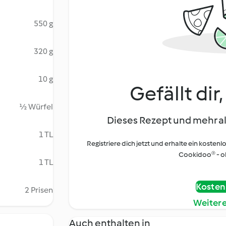
550 g
320 g
10 g
Gefällt dir
½ Würfel
Dieses Rezept und mehr al
1 TL
Registriere dich jetzt und erhalte ein kostenl
Cookidoo® - oh
1 TL
Kostenl
2 Prisen
Weiter
Auch enthalten in