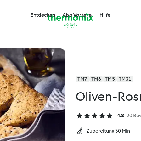
Entdecken
Abo Vorteile
Hilfe
TM7
TM6
TM5
TM31
Oliven-Ros
4.8
20 Be
Zubereitung 30 Min