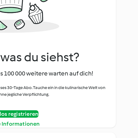
, was du siehst?
s 100 000 weitere warten auf dich!
oses 30-Tage Abo. Tauche ein in die kulinarische Welt von
ne jegliche Verpflichtung.
os registrieren
e Informationen