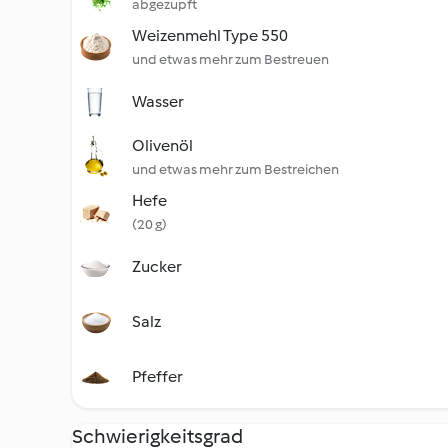
abgezupft
Weizenmehl Type 550
und etwas mehr zum Bestreuen
Wasser
Olivenöl
und etwas mehr zum Bestreichen
Hefe
(20 g)
Zucker
Salz
Pfeffer
Schwierigkeitsgrad