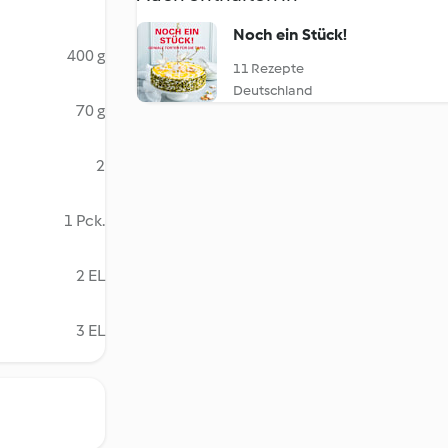
Noch ein Stück!
400 g
11 Rezepte
Deutschland
70 g
2
1 Pck.
2 EL
3 EL