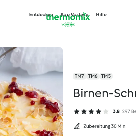
Entdecken
Abo Vorteile
Hilfe
TM7
TM6
TM5
Birnen-Sc
3.8
297 B
Zubereitung 30 Min