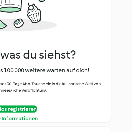
, was du siehst?
s 100 000 weitere warten auf dich!
oses 30-Tage Abo. Tauche ein in die kulinarische Welt von
ne jegliche Verpflichtung.
os registrieren
e Informationen