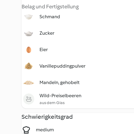
Belag und Fertigstellung
Schmand
Zucker
Eier
Vanillepuddingpulver
Mandeln, gehobelt
Wild-Preiselbeeren
aus dem Glas
Schwierigkeitsgrad
medium