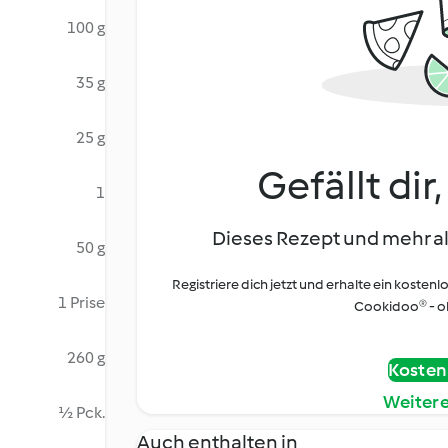
100 g
35 g
25 g
Gefällt dir
1
Dieses Rezept und mehr al
50 g
Registriere dich jetzt und erhalte ein kostenl
1 Prise
Cookidoo® - oh
260 g
Kostenl
Weiter
½ Pck.
Auch enthalten in