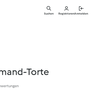
Zum
Hauptinha
Suchen
Registrieren
Anmelden
springen
hmand-Torte
ewertungen