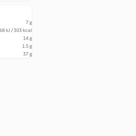
7 g
68 kJ / 303 kcal
14 g
1.5 g
37 g