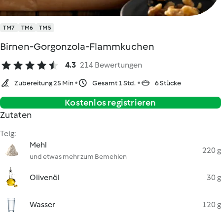
TM7
TM6
TM5
Birnen-Gorgonzola-Flammkuchen
4.3
214 Bewertungen
Zubereitung 25 Min
Gesamt 1 Std.
6 Stücke
Kostenlos registrieren
Zutaten
Teig:
Mehl
220 g
und etwas mehr zum Bemehlen
Olivenöl
30 g
Wasser
120 g