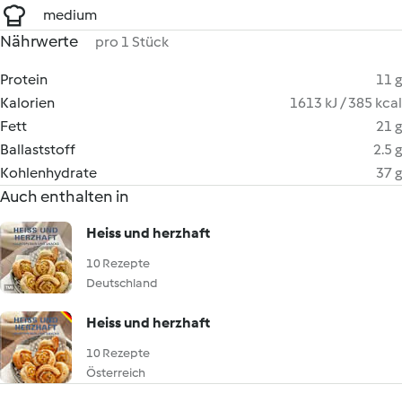
medium
Nährwerte
pro 1 Stück
Protein
11 g
Kalorien
1613 kJ / 385 kcal
Fett
21 g
Ballaststoff
2.5 g
Kohlenhydrate
37 g
Auch enthalten in
Heiss und herzhaft
10 Rezepte
Deutschland
Heiss und herzhaft
10 Rezepte
Österreich