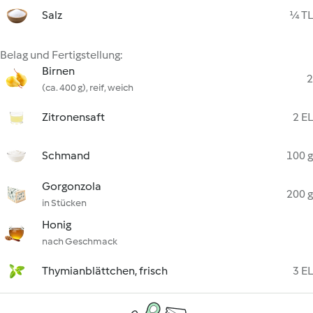
Salz
¼ TL
Belag und Fertigstellung:
Birnen
2
(ca. 400 g), reif, weich
Zitronensaft
2 EL
Schmand
100 g
Gorgonzola
200 g
in Stücken
Honig
nach Geschmack
Thymianblättchen, frisch
3 EL