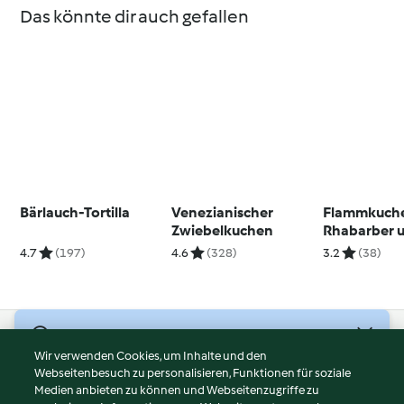
Das könnte dir auch gefallen
Bärlauch-Tortilla
Venezianischer
Flammkuche
Zwiebelkuchen
Rhabarber 
Gorgonzola
4.7
(197)
4.6
(328)
3.2
(38)
© Copyright 2026
Wir verwenden Cookies, um Inhalte und den
Webseitenbesuch zu personalisieren, Funktionen für soziale
Nutzungsbedingungen
Medien anbieten zu können und Webseitenzugriffe zu
Datenschutzrichtlinien