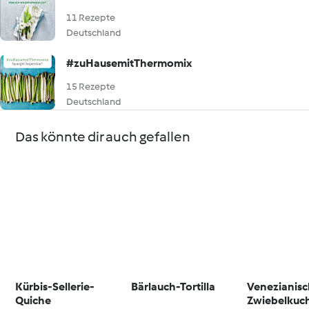
11 Rezepte
Deutschland
#zuHausemitThermomix
15 Rezepte
Deutschland
Das könnte dir auch gefallen
Kürbis-Sellerie-
Bärlauch-Tortilla
Venezianisc
Quiche
Zwiebelkuc