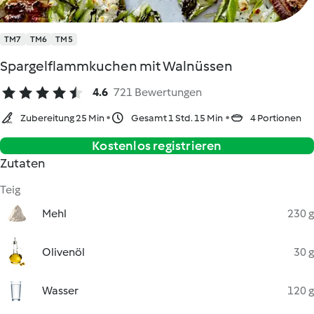
TM7
TM6
TM5
Spargelflammkuchen mit Walnüssen
4.6
721 Bewertungen
Zubereitung 25 Min
Gesamt 1 Std. 15 Min
4 Portionen
Kostenlos registrieren
Zutaten
Teig
Mehl
230 g
Olivenöl
30 g
Wasser
120 g