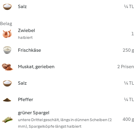
Salz
¼ TL
Belag
Zwiebel
1
halbiert
Frischkäse
250 g
Muskat, gerieben
2 Prisen
Salz
¼ TL
Pfeffer
¼ TL
grüner Spargel
400 g
untere Drittel geschält, längs in dünnen Scheiben (2
mm), Spargelköpfe längst halbiert