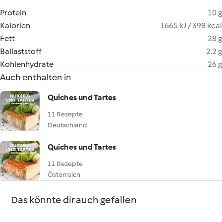
Protein
10 g
Kalorien
1665 kJ / 398 kcal
Fett
28 g
Ballaststoff
2.2 g
Kohlenhydrate
26 g
Auch enthalten in
Quiches und Tartes
11 Rezepte
Deutschland
Quiches und Tartes
11 Rezepte
Österreich
Das könnte dir auch gefallen