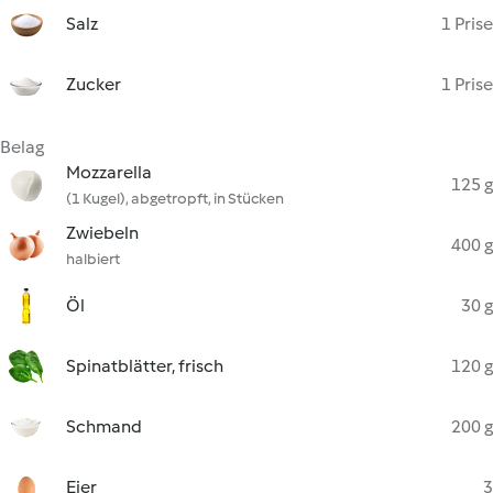
Salz
1 Prise
Zucker
1 Prise
Belag
Mozzarella
125 g
(1 Kugel), abgetropft, in Stücken
Zwiebeln
400 g
halbiert
Öl
30 g
Spinatblätter, frisch
120 g
Schmand
200 g
Eier
3