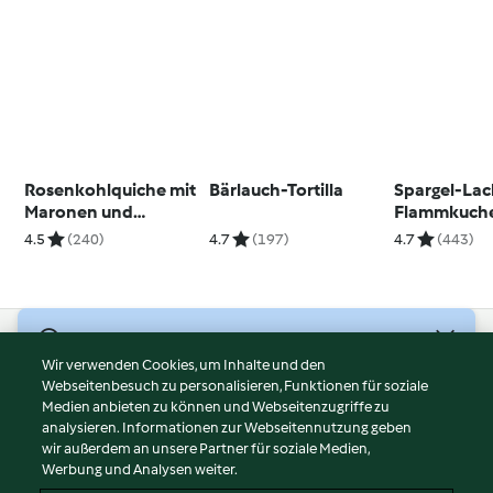
Rosenkohlquiche mit
Bärlauch-Tortilla
Spargel-Lac
Maronen und
Flammkuch
Schinken
4.5
(240)
4.7
(197)
4.7
(443)
© Copyright 2026
Wir verwenden Cookies, um Inhalte und den
Webseitenbesuch zu personalisieren, Funktionen für soziale
Nutzungsbedingungen
Medien anbieten zu können und Webseitenzugriffe zu
Datenschutzrichtlinien
analysieren. Informationen zur Webseitennutzung geben
Disclaimer
wir außerdem an unsere Partner für soziale Medien,
Werbung und Analysen weiter.
Impressum