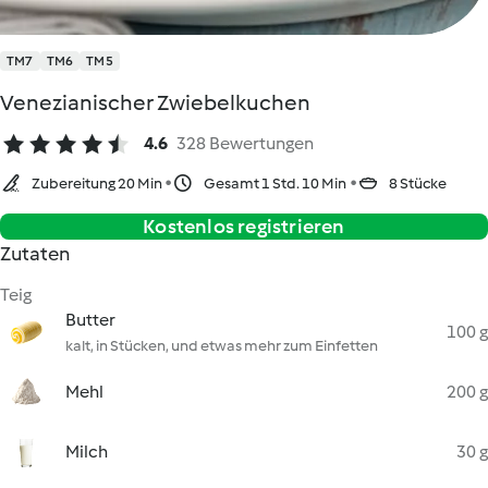
TM7
TM6
TM5
Venezianischer Zwiebelkuchen
4.6
328 Bewertungen
Zubereitung 20 Min
Gesamt 1 Std. 10 Min
8 Stücke
Kostenlos registrieren
Zutaten
Teig
Butter
100 g
kalt, in Stücken, und etwas mehr zum Einfetten
Mehl
200 g
Milch
30 g