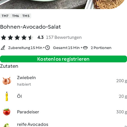
TM7
TM6
TM5
Bohnen-Avocado-Salat
4.3
157 Bewertungen
Zubereitung 15 Min
Gesamt 15 Min
2 Portionen
Kostenlos registrieren
Zutaten
Zwiebeln
200 g
halbiert
Öl
20 g
Paradeiser
300 g
reife Avocados