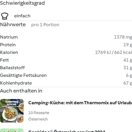
Schwierigkeitsgrad
einfach
Nährwerte
pro 1 Portion
Natrium
1378 mg
Protein
19 g
Kalorien
2769 kJ / 662 kcal
Fett
41 g
Ballaststoff
31 g
Gesättigte Fettsäuren
6 g
Kohlenhydrate
67 g
Auch enthalten in
Camping-Küche: mit dem Thermomix auf Urlaub
10 Rezepte
Österreich