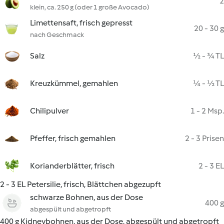
2
klein, ca. 250 g (oder 1 große Avocado)
Limettensaft, frisch gepresst
20 - 30 g
nach Geschmack
Salz
½ - ¾ TL
Kreuzkümmel, gemahlen
¼ - ½ TL
Chilipulver
1 - 2 Msp.
Pfeffer, frisch gemahlen
2 - 3 Prisen
Korianderblätter, frisch
2 - 3 EL
2 - 3 EL Petersilie, frisch, Blättchen abgezupft
schwarze Bohnen, aus der Dose
400 g
abgespült und abgetropft
400 g Kidneybohnen, aus der Dose, abgespült und abgetropft