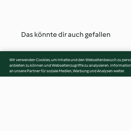
Das könnte dir auch gefallen
Wir verwenden Cookies, um Inhalte und den Webseitenbesuch zu person
anbieten zu können und Webseitenzugriffe zu analysieren. Informati
an unsere Partner für soziale Medien, Werbung und Analysen weiter.
Pilzragout mit Fisolen
Grüne Knödel mit K
Pastinaken-Mus