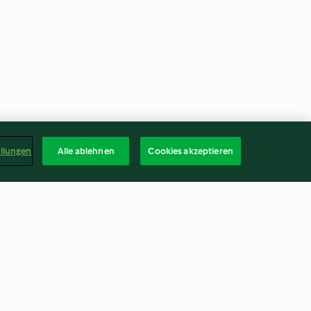
ellungen
Alle ablehnen
Cookies akzeptieren
t Gemüse und
Süßkartoffelspaghetti mit
Pesto