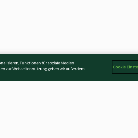
alisieren, Funktionen für soziale Medien
Cookie Einst
onen zur Webseitennutzung geben wir außerdem
ürbis-
Würziger Melanzani-
Gewürzhirse mi
Kichererbseneintopf mit Huhn
Spiegeleiern