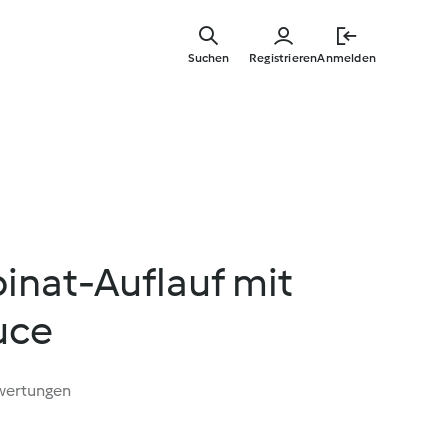
Zum
Hauptinha
Suchen
Registrieren
Anmelden
springen
inat-Auflauf mit
uce
wertungen