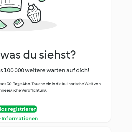
, was du siehst?
s 100 000 weitere warten auf dich!
oses 30-Tage Abo. Tauche ein in die kulinarische Welt von
ne jegliche Verpflichtung.
os registrieren
e Informationen