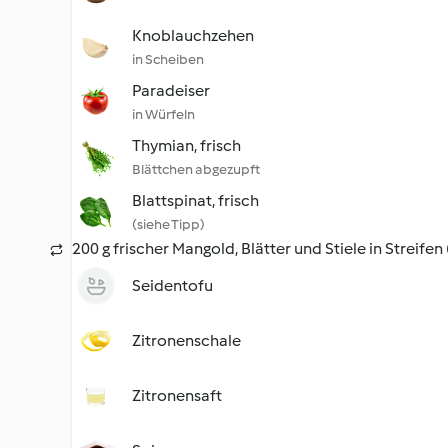
Knoblauchzehen
in Scheiben
Paradeiser
in Würfeln
Thymian, frisch
Blättchen abgezupft
Blattspinat, frisch
(siehe Tipp)
200 g frischer Mangold, Blätter und Stiele in Streifen
Seidentofu
Zitronenschale
Zitronensaft