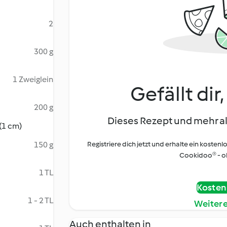
2
300 g
1 Zweiglein
Gefällt dir
200 g
Dieses Rezept und mehr al
 (1 cm)
150 g
Registriere dich jetzt und erhalte ein kostenl
Cookidoo® - oh
1 TL
Kostenl
1 - 2 TL
Weiter
Auch enthalten in