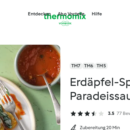
Entdecken
Abo Vorteile
Hilfe
TM7
TM6
TM5
Erdäpfel-Sp
Paradeissa
3.5
77 Be
Zubereitung 20 Min