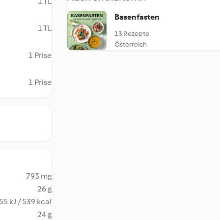
1 TL
Basenfasten
1 TL
13 Rezepte
Österreich
1 Prise
1 Prise
793 mg
26 g
55 kJ / 539 kcal
24 g