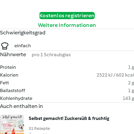
Kostenlos registrieren
Weitere Informationen
Schwierigkeitsgrad
einfach
Nährwerte
pro 1 Schraubglas
Protein
1 g
Kalorien
2522 kJ / 602 kcal
Fett
2 g
Ballaststoff
1 g
Kohlenhydrate
143 g
Auch enthalten in
Selbst gemacht! Zuckersüß & fruchtig
31 Rezepte