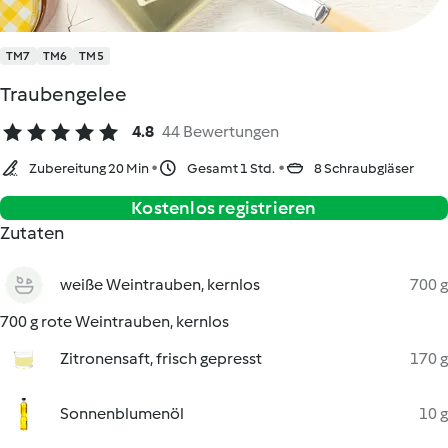
TM7
TM6
TM5
Traubengelee
4.8
44 Bewertungen
Zubereitung 20 Min
Gesamt 1 Std.
8 Schraubgläser
Kostenlos registrieren
Zutaten
weiße Weintrauben, kernlos
700 g
700 g rote Weintrauben, kernlos
Zitronensaft, frisch gepresst
170 g
Sonnenblumenöl
10 g