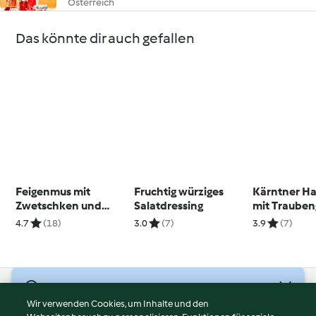
Österreich
Das könnte dir auch gefallen
Feigenmus mit
Fruchtig würziges
Kärntner H
Zwetschken und
Salatdressing
mit Trauben
Sherry
4.7
(18)
3.0
(7)
3.9
(7)
© Copyright 2026
Wir verwenden Cookies, um Inhalte und den