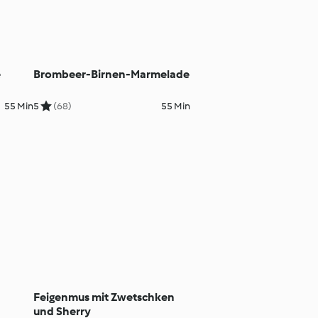
e
Brombeer-Birnen-Marmelade
55 Min
5
(68)
55 Min
Feigenmus mit Zwetschken
und Sherry