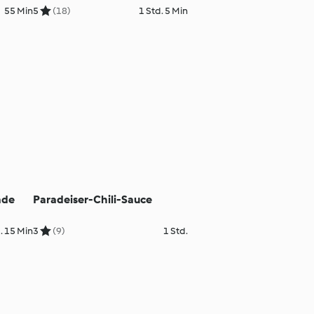
55 Min
5
(18)
1 Std. 5 Min
ade
Paradeiser-Chili-Sauce
. 15 Min
3
(9)
1 Std.