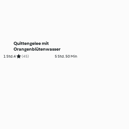
Quittengelee mit
Orangenblütenwasser
1 Std.
4
(45)
5 Std. 50 Min