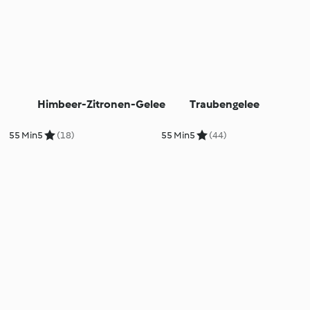
Himbeer-Zitronen-Gelee
Traubengelee
55 Min
5
(18)
55 Min
5
(44)