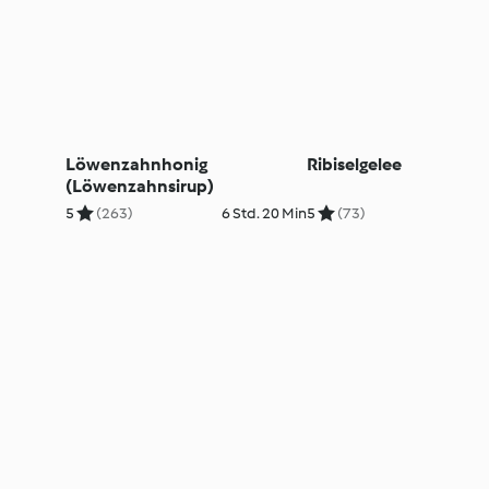
Löwenzahnhonig
Ribiselgelee
(Löwenzahnsirup)
5
(263)
6 Std. 20 Min
5
(73)