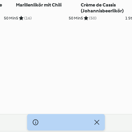
e
Marillenlikör mit Chili
Crème de Cassis
(Johannisbeerlikör)
50 Min
5
(16)
50 Min
5
(50)
1 S