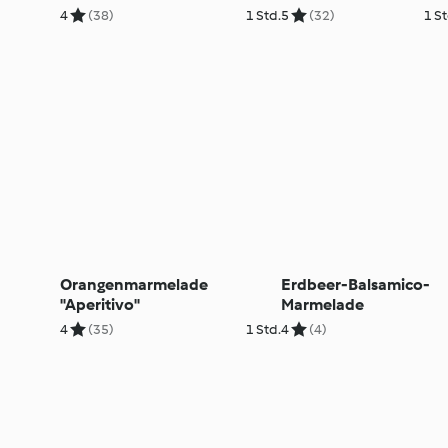
4
(38)
1 Std.
5
(32)
1 St
Orangenmarmelade
Erdbeer-Balsamico-
"Aperitivo"
Marmelade
4
(35)
1 Std.
4
(4)