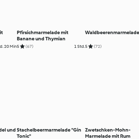
it
Pfirsichmarmelade mit
Waldbeerenmarmelad
Banane und Thymian
d. 20 Min
5
(67)
1 Std.
5
(72)
del und
Stachelbeermarmelade "Gin
Zwetschken-Mohn-
Tonic"
Marmelade mit Rum