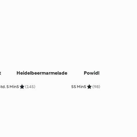
t
Heidelbeermarmelade
Powidl
Std. 5 Min
5
(145)
55 Min
5
(98)