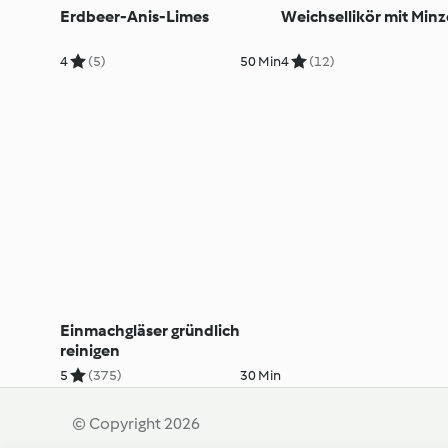
Erdbeer-Anis-Limes
Weichsellikör mit Minz
4
(5)
50 Min
4
(12)
Einmachgläser gründlich
reinigen
5
(375)
30 Min
© Copyright 2026