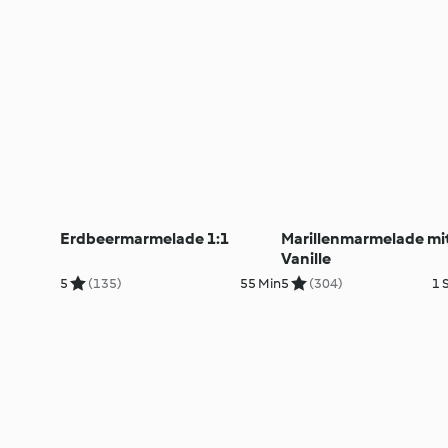
Erdbeermarmelade 1:1
Marillenmarmelade mi
Vanille
5
(135)
55 Min
5
(304)
1 