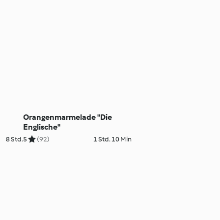
Orangenmarmelade "Die
Englische"
8 Std.
5
(92)
1 Std. 10 Min