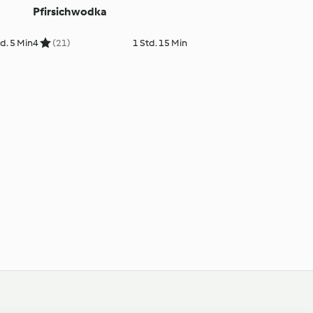
Pfirsichwodka
td. 5 Min
4
(21)
1 Std. 15 Min