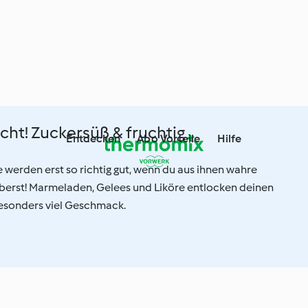
cht! Zuckersüß & fruchtig
Entdecken
Abo Vorteile
Hilfe
 werden erst so richtig gut, wenn du aus ihnen wahre
berst! Marmeladen, Gelees und Liköre entlocken deinen
esonders viel Geschmack.