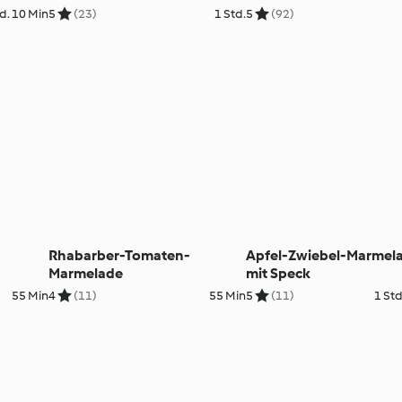
d. 10 Min
5
(23)
1 Std.
5
(92)
Rhabarber-Tomaten-
Apfel-Zwiebel-Marmel
Marmelade
mit Speck
55 Min
4
(11)
55 Min
5
(11)
1 Std