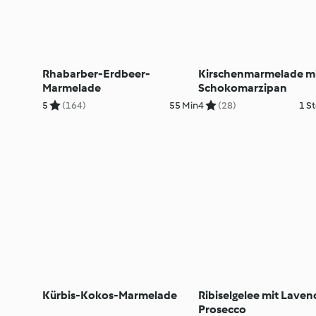
Rhabarber-Erdbeer-
Kirschenmarmelade m
Marmelade
Schokomarzipan
5
(164)
55 Min
4
(28)
1 St
Kürbis-Kokos-Marmelade
Ribiselgelee mit Laven
Prosecco