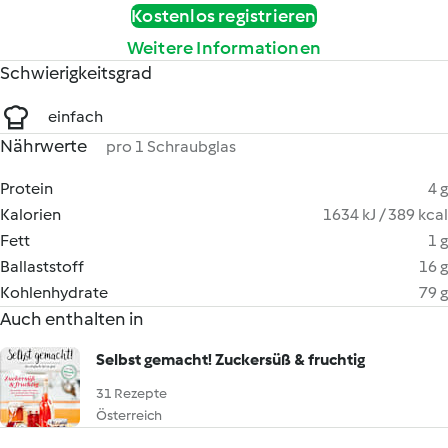
Kostenlos registrieren
Weitere Informationen
Schwierigkeitsgrad
einfach
Nährwerte
pro 1 Schraubglas
Protein
4 g
Kalorien
1634 kJ / 389 kcal
Fett
1 g
Ballaststoff
16 g
Kohlenhydrate
79 g
Auch enthalten in
Selbst gemacht! Zuckersüß & fruchtig
31 Rezepte
Österreich