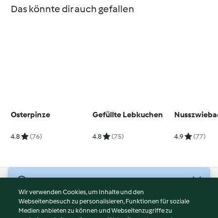
Das könnte dir auch gefallen
Osterpinze
Gefüllte Lebkuchen
Nusszwieba
4.8
(76)
4.8
(75)
4.9
(77)
© Copyright 2026
Wir verwenden Cookies, um Inhalte und den
Webseitenbesuch zu personalisieren, Funktionen für soziale
Nutzungsbedingungen
Medien anbieten zu können und Webseitenzugriffe zu
Datenschutzrichtlinien