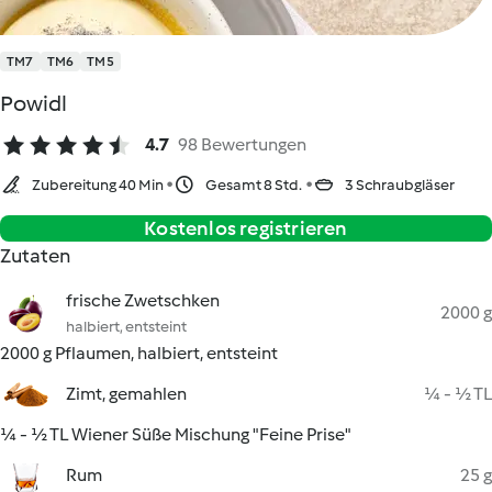
TM7
TM6
TM5
Powidl
4.7
98 Bewertungen
Zubereitung 40 Min
Gesamt 8 Std.
3 Schraubgläser
Kostenlos registrieren
Zutaten
frische Zwetschken
2000 g
halbiert, entsteint
2000 g Pflaumen, halbiert, entsteint
Zimt, gemahlen
¼ - ½ TL
¼ - ½ TL Wiener Süße Mischung "Feine Prise"
Rum
25 g