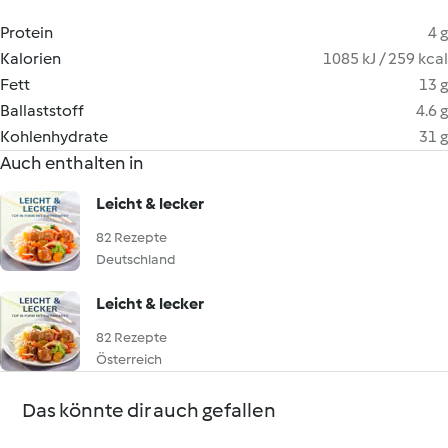
Protein
4 g
Kalorien
1085 kJ / 259 kcal
Fett
13 g
Ballaststoff
4.6 g
Kohlenhydrate
31 g
Auch enthalten in
Leicht & lecker
82 Rezepte
Deutschland
Leicht & lecker
82 Rezepte
Österreich
Das könnte dir auch gefallen