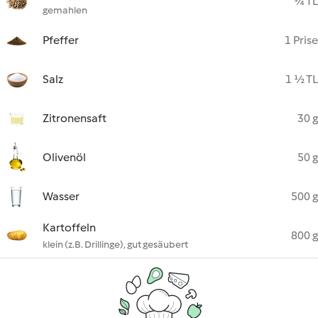
¼ TL
gemahlen
Pfeffer
1 Prise
Salz
1 ½ TL
Zitronensaft
30 g
Olivenöl
50 g
Wasser
500 g
Kartoffeln
800 g
klein (z.B. Drillinge), gut gesäubert