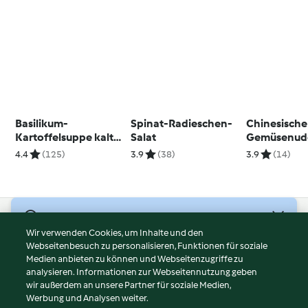
Basilikum-
Spinat-Radieschen-
Chinesische
Kartoffelsuppe kalt
Salat
Gemüsenud
oder warm
4.4
(125)
3.9
(38)
3.9
(14)
© Copyright 2026
Wir verwenden Cookies, um Inhalte und den
Webseitenbesuch zu personalisieren, Funktionen für soziale
Nutzungsbedingungen
Medien anbieten zu können und Webseitenzugriffe zu
Datenschutzrichtlinien
analysieren. Informationen zur Webseitennutzung geben
Disclaimer
wir außerdem an unsere Partner für soziale Medien,
Werbung und Analysen weiter.
Impressum