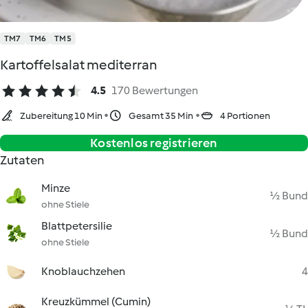
TM7
TM6
TM5
Kartoffelsalat mediterran
4.5
170 Bewertungen
Zubereitung 10 Min
Gesamt 35 Min
4 Portionen
Kostenlos registrieren
Zutaten
Minze
½ Bund
ohne Stiele
Blattpetersilie
½ Bund
ohne Stiele
Knoblauchzehen
4
Kreuzkümmel (Cumin)