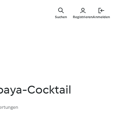
Zum
Hauptinha
Suchen
Registrieren
Anmelden
springen
paya-Cocktail
ertungen