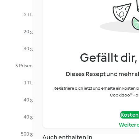
2 TL
20 g
30 g
Gefällt dir
3 Prisen
Dieses Rezept und mehr al
1 TL
Registriere dich jetzt und erhalte ein kostenl
Cookidoo® - oh
40 g
Kostenl
40 g
Weiter
500 g
Auch enthalten in