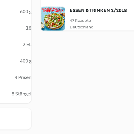
ESSEN & TRINKEN 2/2018
600 g
47 Rezepte
Deutschland
18
2 EL
400 g
4 Prisen
8 Stängel