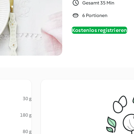
Gesamt 35 Min
6 Portionen
Kostenlos registrieren
30 g
180 g
80 g