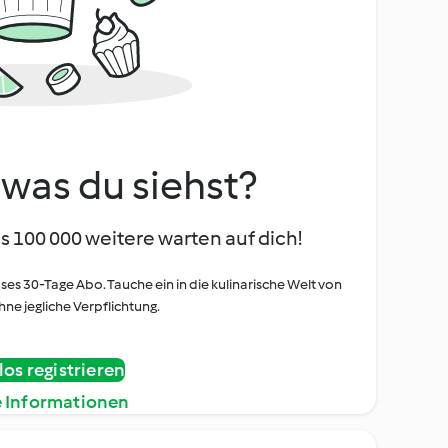
, was du siehst?
s 100 000 weitere warten auf dich!
oses 30-Tage Abo. Tauche ein in die kulinarische Welt von
ne jegliche Verpflichtung.
os registrieren
e Informationen