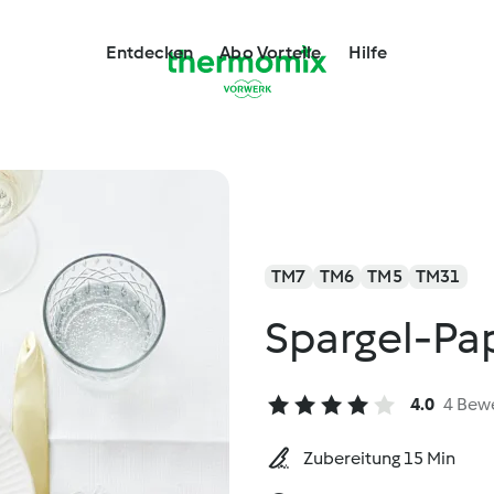
Entdecken
Abo Vorteile
Hilfe
TM7
TM6
TM5
TM31
Spargel-Pa
4.0
4 Bew
Zubereitung 15 Min