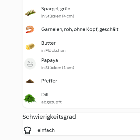
Spargel, grün
in Stücken (4 cm)
Garnelen, roh, ohne Kopf, geschält
Butter
in Flöckchen
Papaya
in Stücken (1 cm)
Pfeffer
Dill
abgezupft
Schwierigkeitsgrad
einfach