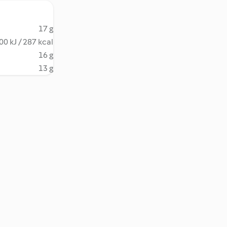
17 g
00 kJ / 287 kcal
16 g
13 g