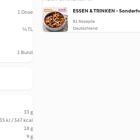
ESSEN & TRINKEN - Sonderhe
1 Dose
81 Rezepte
Deutschland
½ TL
1 Bund
33 g
55 kJ / 347 kcal
18 g
9 g