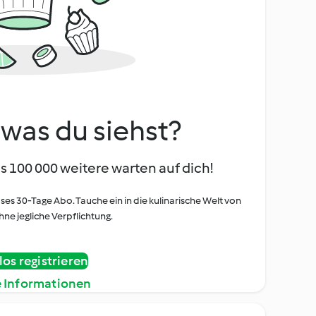
, was du siehst?
s 100 000 weitere warten auf dich!
oses 30-Tage Abo. Tauche ein in die kulinarische Welt von
ne jegliche Verpflichtung.
os registrieren
e Informationen