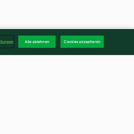
ellungen
Alle ablehnen
Cookies akzeptieren
achs mit
Kartoffelsalat mit Oliven und
Salsiccia-Frikadellen
4.2
(11)