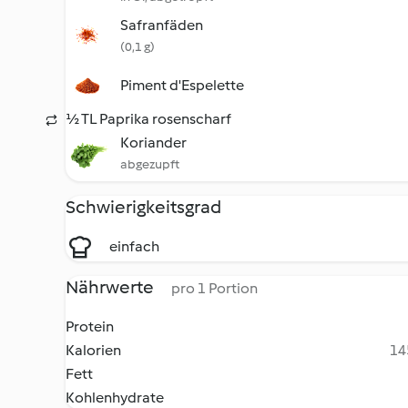
Safranfäden
(0,1 g)
Piment d'Espelette
½ TL Paprika rosenscharf
Koriander
abgezupft
Schwierigkeitsgrad
einfach
Nährwerte
pro 1 Portion
Protein
Kalorien
14
Fett
Kohlenhydrate