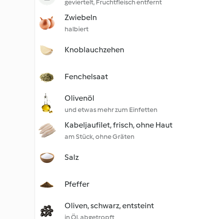
geviertelt, Fruchtfleisch entfernt
Zwiebeln
halbiert
Knoblauchzehen
Fenchelsaat
Olivenöl
und etwas mehr zum Einfetten
Kabeljaufilet, frisch, ohne Haut
am Stück, ohne Gräten
Salz
Pfeffer
Oliven, schwarz, entsteint
in Öl, abgetropft