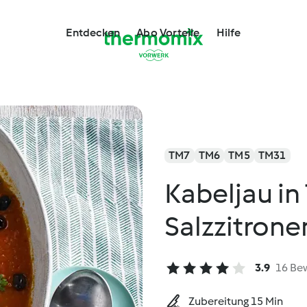
Entdecken
Abo Vorteile
Hilfe
TM7
TM6
TM5
TM31
Kabeljau i
Salzzitron
3.9
16 Be
Zubereitung 15 Min