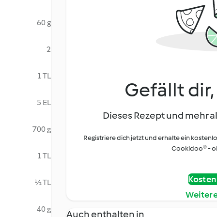
60 g
2
1 TL
Gefällt dir
5 EL
Dieses Rezept und mehr al
700 g
Registriere dich jetzt und erhalte ein kostenl
Cookidoo® - oh
1 TL
Kostenl
½ TL
Weiter
40 g
Auch enthalten in