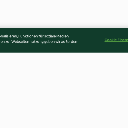
alisieren, Funktionen für soziale Medien
Cookie Einst
onen zur Webseitennutzung geben wir außerdem
sbarsch
Spargel-Papaya-Cocktail
Garnelen und L
Wermutsauce
4.0
(4)
4.6
(41)