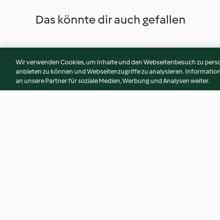
Das könnte dir auch gefallen
Wir verwenden Cookies, um Inhalte und den Webseitenbesuch zu person
anbieten zu können und Webseitenzugriffe zu analysieren. Informati
an unsere Partner für soziale Medien, Werbung und Analysen weiter.
Lachs mit Fenchel-Apfel-Salat
Muscheln und Wolf
4.3
(49)
4.0
(6)