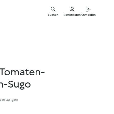
Zum
Hauptinha
Suchen
Registrieren
Anmelden
springen
n Tomaten-
en-Sugo
wertungen