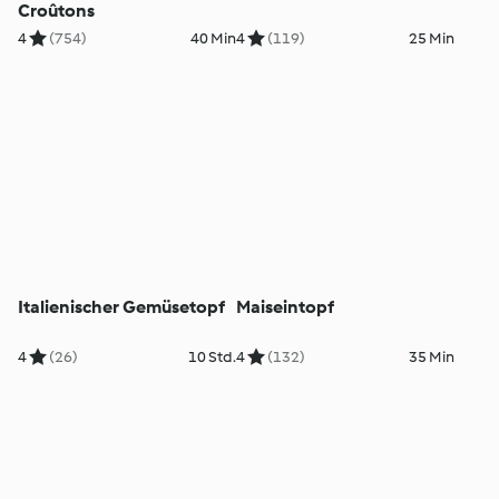
Croûtons
4
(754)
40 Min
4
(119)
25 Min
Italienischer Gemüsetopf
Maiseintopf
4
(26)
10 Std.
4
(132)
35 Min