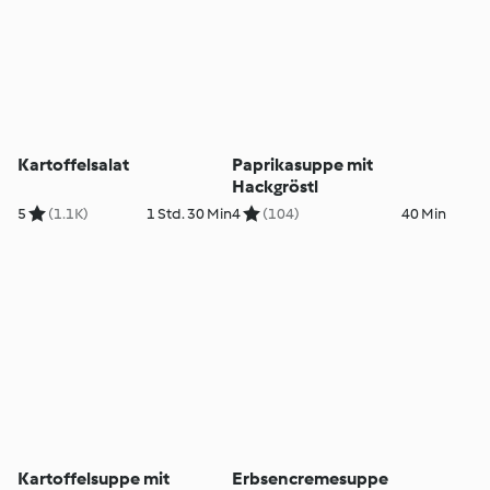
Kartoffelsalat
Paprikasuppe mit
Hackgröstl
5
(1.1K)
1 Std. 30 Min
4
(104)
40 Min
Kartoffelsuppe mit
Erbsencremesuppe