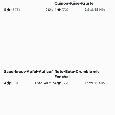
Quinoa-Käse-Kruste
5
(375)
2 Std.
4
(72)
1 Std. 45 Min
Sauerkraut-Apfel-Auflauf
Rote-Bete-Crumble mit
Fenchel
4
(58)
1 Std. 40 Min
4
(33)
1 Std. 15 Min