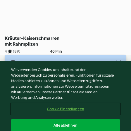
Kräuter-Kaiserschmarren
mit Rahmpilzen
4
(89)
40 Min
© Copyright 2026
Wir verwenden Cookies, um Inhalte und den
Webseitenbesuch zu personalisieren, Funktionen für soziale
Nutzungsbedingungen
Medien anbieten zu können und Webseitenzugriffe zu
Datenschutzrichtlinien
analysieren. Informationen zur Webseitennutzung geben
Disclaimer
wir außerdem an unsere Partner für soziale Medien,
Werbung und Analysen weiter.
Impressum
Cookies
Cookie Einstellungen
Inhalt melden
Vertrag widerrufen
Alle ablehnen
Erklärung zur Barrierefreiheit