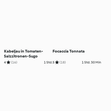
Kabeljau in Tomaten-
Focaccia Tonnata
Salzzitronen-Sugo
4
(16)
1 Std.
5
(18)
1 Std. 30 Min