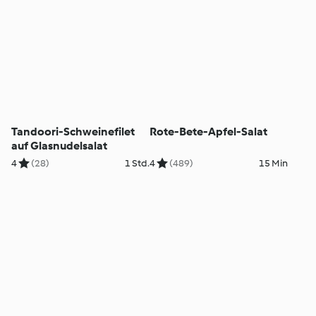
Tandoori-Schweinefilet
Rote-Bete-Apfel-Salat
auf Glasnudelsalat
4
(28)
1 Std.
4
(489)
15 Min