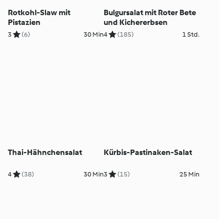
Rotkohl-Slaw mit
Bulgursalat mit Roter Bete
Pistazien
und Kichererbsen
3
(6)
30 Min
4
(185)
1 Std.
Thai-Hähnchensalat
Kürbis-Pastinaken-Salat
4
(38)
30 Min
3
(15)
25 Min