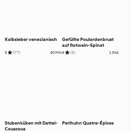
Kalbsleber venezianisch
Gefüllte Poulardenbrust
auf Rotwein-Spinat
5
(77)
40 Min
4
(5)
1 Std.
Stubenküken mit Dattel-
Perlhuhn Quatre-Épices
Couscous