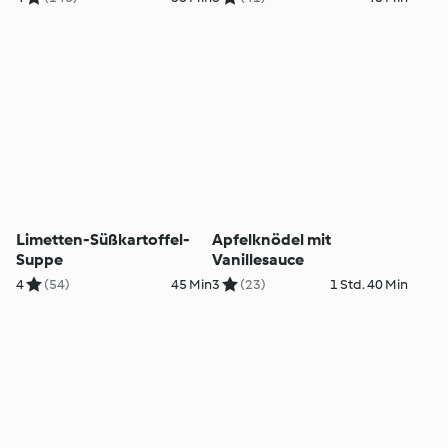
Limetten-Süßkartoffel-
Apfelknödel mit
Suppe
Vanillesauce
4
(54)
45 Min
3
(23)
1 Std. 40 Min