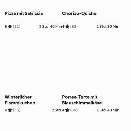
Pizza mit Salsiccia
Chorizo-Quiche
5
(11)
2 Std. 40 Min
4
(52)
2 Std. 30 Min
Winterlicher
Porree-Tarte mit
Flammkuchen
Blauschimmelkäse
4
(35)
2 Std.
4
(39)
1 Std. 40 Min