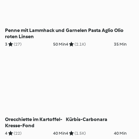
Penne mit Lammhack und
Garnelen Pasta Aglio Olio
roten Linsen
3
(27)
50 Min
4
(2.1K)
35 Min
Orecchiette im Kartoffel-
Kürbis-Carbonara
Kresse-Fond
4
(22)
40 Min
4
(1.5K)
40 Min