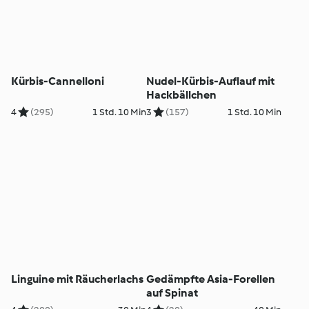
Kürbis-Cannelloni
Nudel-Kürbis-Auflauf mit
Hackbällchen
4
(295)
1 Std. 10 Min
3
(157)
1 Std. 10 Min
Linguine mit Räucherlachs
Gedämpfte Asia-Forellen
auf Spinat