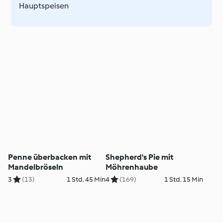
Hauptspeisen
Penne überbacken mit
Shepherd's Pie mit
Mandelbröseln
Möhrenhaube
3
(13)
1 Std. 45 Min
4
(169)
1 Std. 15 Min