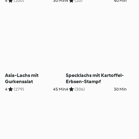
4
(200)
30 Min
4
(20)
40 Min
Asia-Lachs mit
Specklachs mit Kartoffel-
Gurkensalat
Erbsen-Stampf
4
(279)
45 Min
4
(306)
30 Min