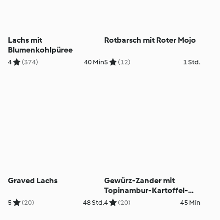
Lachs mit
Rotbarsch mit Roter Mojo
Blumenkohlpüree
4
(374)
40 Min
5
(12)
1 Std.
Graved Lachs
Gewürz-Zander mit
Topinambur-Kartoffel-
Gemüse
5
(20)
48 Std.
4
(20)
45 Min