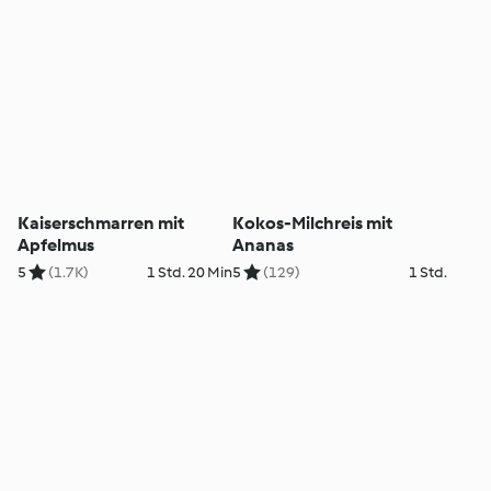
Kaiserschmarren mit
Kokos-Milchreis mit
Apfelmus
Ananas
5
(1.7K)
1 Std. 20 Min
5
(129)
1 Std.