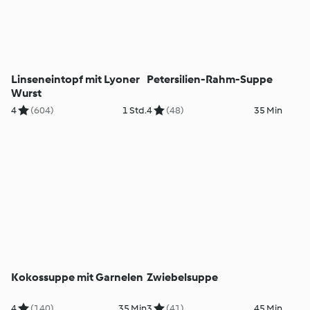
Linseneintopf mit Lyoner
Petersilien-Rahm-Suppe
Wurst
4
(604)
1 Std.
4
(48)
35 Min
Kokossuppe mit Garnelen
Zwiebelsuppe
4
(140)
35 Min
3
(41)
45 Min