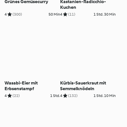
Grünes Gemüsecurry
Kastanien-Radicchio-
Kuchen
4
(300)
50 Min
4
(11)
1 Std. 30 Min
Wasabi-Eier mit
Kürbis-Sauerkraut mit
Erbsenstampf
Semmelknödeln
4
(22)
1 Std.
4
(132)
1 Std. 10 Min