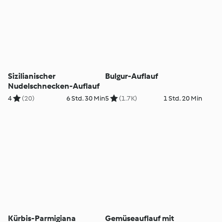
Sizilianischer
Bulgur-Auflauf
Nudelschnecken-Auflauf
4
(20)
6 Std. 30 Min
5
(1.7K)
1 Std. 20 Min
Kürbis-Parmigiana
Gemüseauflauf mit