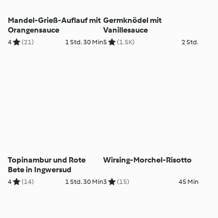
Mandel-Grieß-Auflauf mit
Germknödel mit
Orangensauce
Vanillesauce
4
(21)
1 Std. 30 Min
5
(1.5K)
2 Std.
Topinambur und Rote
Wirsing-Morchel-Risotto
Bete in Ingwersud
4
(14)
1 Std. 30 Min
3
(15)
45 Min