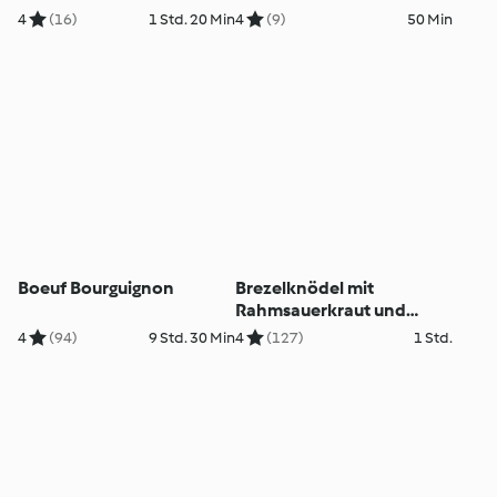
4
(16)
1 Std. 20 Min
4
(9)
50 Min
Boeuf Bourguignon
Brezelknödel mit
Rahmsauerkraut und
Leberkäse
4
(94)
9 Std. 30 Min
4
(127)
1 Std.