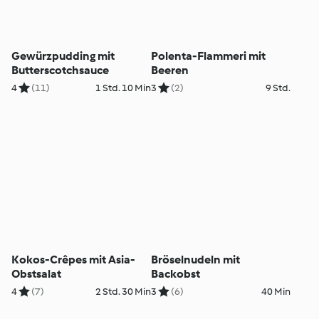
Gewürzpudding mit
Polenta-Flammeri mit
Butterscotchsauce
Beeren
4
(11)
1 Std. 10 Min
3
(2)
9 Std.
Kokos-Crêpes mit Asia-
Bröselnudeln mit
Obstsalat
Backobst
4
(7)
2 Std. 30 Min
3
(6)
40 Min