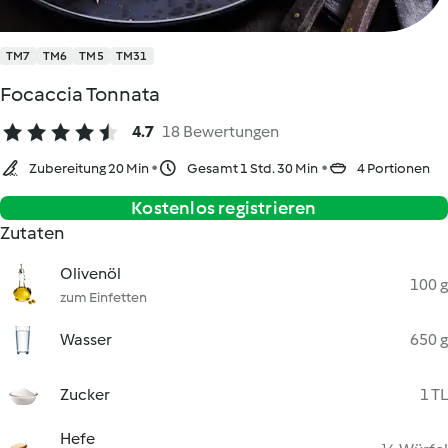
TM7
TM6
TM5
TM31
Focaccia Tonnata
4.7
18 Bewertungen
Zubereitung 20 Min
Gesamt 1 Std. 30 Min
4 Portionen
Kostenlos registrieren
Zutaten
Olivenöl
100 g
zum Einfetten
Wasser
650 g
Zucker
1 TL
Hefe