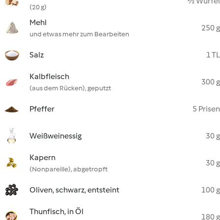
½ Würfel
(20 g)
Mehl
250 g
und etwas mehr zum Bearbeiten
Salz
1 TL
Kalbfleisch
300 g
(aus dem Rücken), geputzt
Pfeffer
5 Prisen
Weißweinessig
30 g
Kapern
30 g
(Nonpareille), abgetropft
Oliven, schwarz, entsteint
100 g
Thunfisch, in Öl
180 g