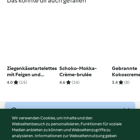
Das könnte dir auch gefallen
Ziegenkäsetartelettes
Schoko-Mokka-
Gebrannte
mit Feigen und
Crème-brulée
Kokoscreme
Chorizo
kandiertem
4.0
(15)
4.6
(24)
3.4
(8)
© Copyright 2026
Wir verwenden Cookies, um Inhalte und den
Webseitenbesuch zu personalisieren, Funktionen für soziale
Nutzungsbedingungen
Medien anbieten zu können und Webseitenzugriffe zu
Datenschutzrichtlinien
analysieren. Informationen zur Webseitennutzung geben