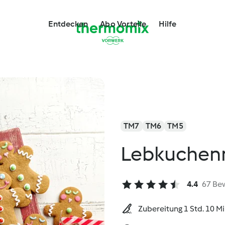
Entdecken
Abo Vorteile
Hilfe
TM7
TM6
TM5
Lebkuchen
4.4
67 Be
Zubereitung 1 Std. 10 M