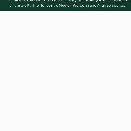
an unsere Partner für soziale Medien, Werbung und Analysen weiter.
Kekse mit Schokoladencreme
Topfenknödel mit
Marillenröster
2.9
(9)
4.4
(24)
© Copyright 2026
Nutzungsbedingungen
Datenschutzrichtlinien