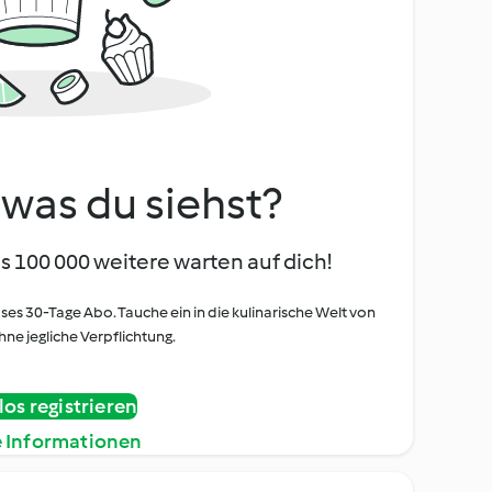
, was du siehst?
s 100 000 weitere warten auf dich!
oses 30-Tage Abo. Tauche ein in die kulinarische Welt von
ne jegliche Verpflichtung.
os registrieren
e Informationen