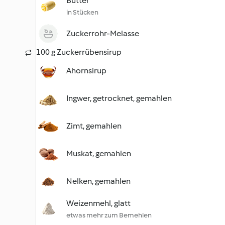
Butter
in Stücken
Zuckerrohr-Melasse
100 g Zuckerrübensirup
Ahornsirup
Ingwer, getrocknet, gemahlen
Zimt, gemahlen
Muskat, gemahlen
Nelken, gemahlen
Weizenmehl, glatt
etwas mehr zum Bemehlen