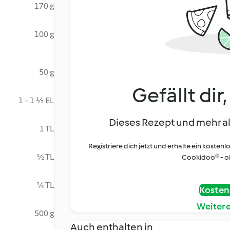
170 g
100 g
50 g
Gefällt dir
1 - 1 ½ EL
Dieses Rezept und mehr al
1 TL
Registriere dich jetzt und erhalte ein kostenl
½ TL
Cookidoo® - oh
¼ TL
Kostenl
Weiter
500 g
Auch enthalten in