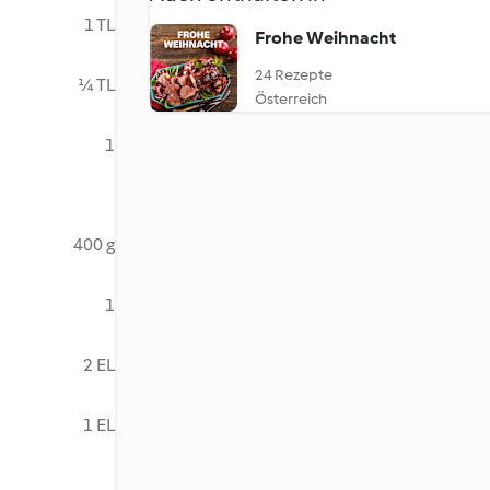
1 TL
Frohe Weihnacht
24 Rezepte
¼ TL
Österreich
1
400 g
1
2 EL
1 EL