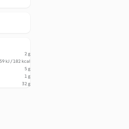
2 g
59 kJ / 182 kcal
5 g
1 g
32 g