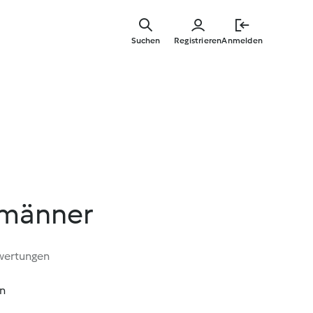
Zum
Hauptinha
Suchen
Registrieren
Anmelden
springen
männer
wertungen
in