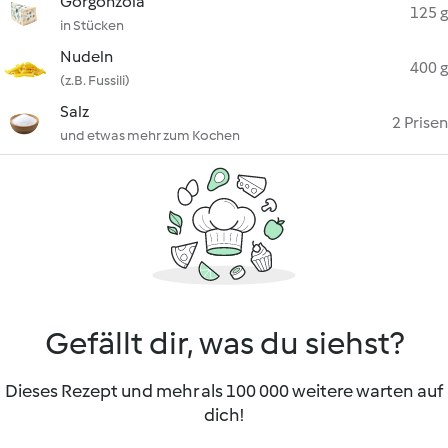
Gorgonzola
125 g
in Stücken
Nudeln
400 g
(z.B. Fussili)
Salz
2 Prisen
und etwas mehr zum Kochen
Gefällt dir, was du siehst?
Dieses Rezept und mehr als 100 000 weitere warten auf
dich!