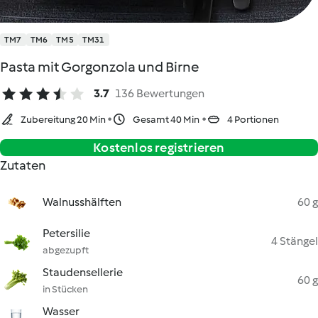
TM7
TM6
TM5
TM31
Pasta mit Gorgonzola und Birne
3.7
136 Bewertungen
Zubereitung 20 Min
Gesamt 40 Min
4 Portionen
Kostenlos registrieren
Zutaten
Walnusshälften
60 g
Petersilie
4 Stängel
abgezupft
Staudensellerie
60 g
in Stücken
Wasser