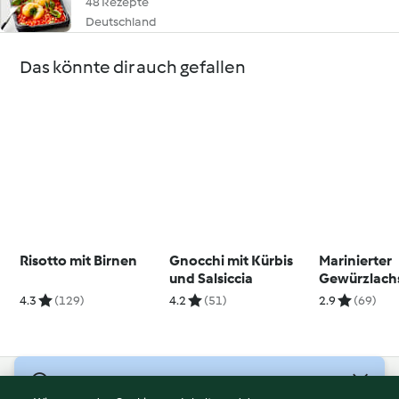
48 Rezepte
Deutschland
Das könnte dir auch gefallen
Risotto mit Birnen
Gnocchi mit Kürbis
Marinierter
und Salsiccia
Gewürzlachs
Romanesco-
4.3
(129)
4.2
(51)
2.9
(69)
© Copyright 2026