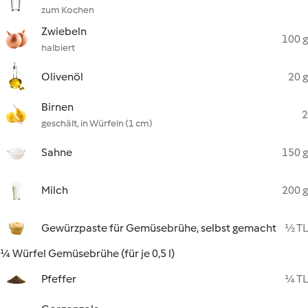
zum Kochen
Zwiebeln
100 g
halbiert
Olivenöl
20 g
Birnen
2
geschält, in Würfeln (1 cm)
Sahne
150 g
Milch
200 g
Gewürzpaste für Gemüsebrühe, selbst gemacht
½ TL
¼ Würfel Gemüsebrühe (für je 0,5 l)
Pfeffer
¼ TL