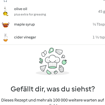
olive oil
45 g
plus extra for greasing
maple syrup
½ Tbsp
cider vinegar
1 ½ tsp
Gefällt dir, was du siehst?
Dieses Rezept und mehr als 100 000 weitere warten auf