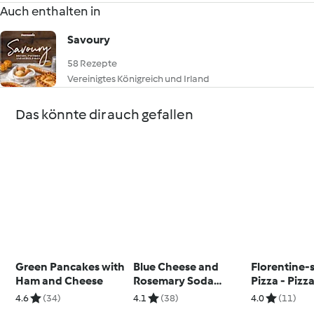
Auch enthalten in
Savoury
58 Rezepte
Vereinigtes Königreich und Irland
Das könnte dir auch gefallen
Green Pancakes with
Blue Cheese and
Florentine-s
Ham and Cheese
Rosemary Soda
Pizza - Pizz
Bread
fiorentina c
4.6
(34)
4.1
(38)
4.0
(11)
di farro