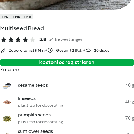
TM7
TM6
TM5
Multiseed Bread
3.8
54 Bewertungen
Zubereitung 15 Min
Gesamt 2 Std.
20 slices
Kostenlos registrieren
Zutaten
sesame seeds
40 g
linseeds
40 g
plus 1 tsp for decorating
pumpkin seeds
70 g
plus 1 tsp for decorating
sunflower seeds