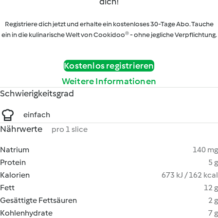
dich!
Registriere dich jetzt und erhalte ein kostenloses 30-Tage Abo. Tauche
ein in die kulinarische Welt von Cookidoo® - ohne jegliche Verpflichtung.
Kostenlos registrieren
Weitere Informationen
Schwierigkeitsgrad
einfach
Nährwerte
pro 1 slice
Natrium
140 mg
Protein
5 g
Kalorien
673 kJ / 162 kcal
Fett
12 g
Gesättigte Fettsäuren
2 g
Kohlenhydrate
7 g