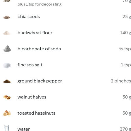
70 g
plus 1 tsp for decorating
chia seeds
25 g
buckwheat flour
140 g
bicarbonate of soda
¾ tsp
fine sea salt
1 tsp
ground black pepper
2 pinches
walnut halves
50 g
toasted hazelnuts
50 g
water
370 g