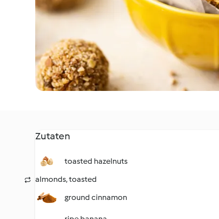
Zutaten
toasted hazelnuts
almonds, toasted
ground cinnamon
ripe banana