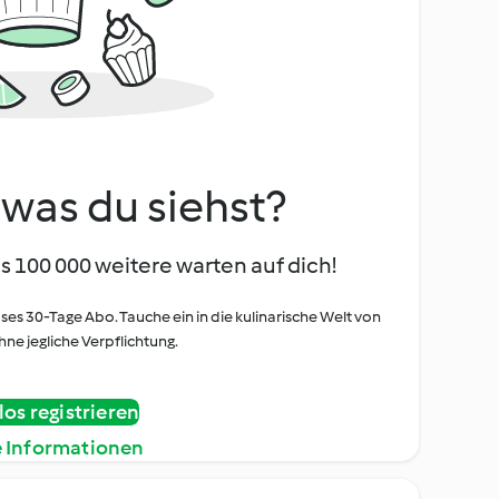
, was du siehst?
s 100 000 weitere warten auf dich!
oses 30-Tage Abo. Tauche ein in die kulinarische Welt von
ne jegliche Verpflichtung.
os registrieren
e Informationen