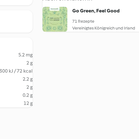
Go Green, Feel Good
71 Rezepte
Vereinigtes Königreich und Irland
5.2 mg
2 g
300 kJ / 72 kcal
2.2 g
2 g
0.2 g
12 g