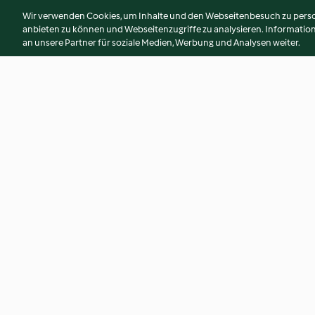
Wir verwenden Cookies, um Inhalte und den Webseitenbesuch zu person
anbieten zu können und Webseitenzugriffe zu analysieren. Informati
an unsere Partner für soziale Medien, Werbung und Analysen weiter.
Bruschetta with White Bean
Christmas Cheese 
Purée and Gremolata -
Quiche (UK)
Bruschetta con crema di fagioli
4.7
(58)
4.5
(52)
bianchi e gremolata
© Copyright 2026
Nutzungsbedingungen
Datenschutzrichtlinien