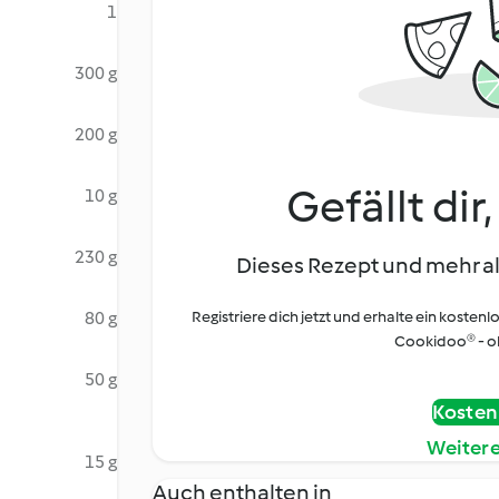
1
300 g
200 g
Gefällt dir
10 g
230 g
Dieses Rezept und mehr al
80 g
Registriere dich jetzt und erhalte ein kostenl
Cookidoo® - oh
50 g
Kostenl
Weiter
15 g
Auch enthalten in