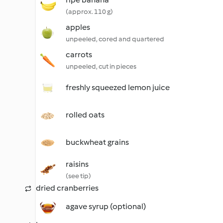
(approx. 110 g)
apples
unpeeled, cored and quartered
carrots
unpeeled, cut in pieces
freshly squeezed lemon juice
rolled oats
buckwheat grains
raisins
(see tip)
dried cranberries
agave syrup (optional)