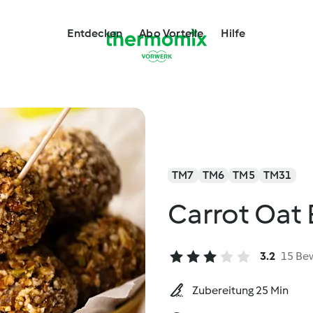
Entdecken
Abo Vorteile
Hilfe
TM7
TM6
TM5
TM31
Carrot Oat 
3.2
15 Be
Zubereitung 25 Min