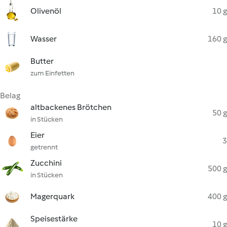
Olivenöl
10 g
Wasser
160 g
Butter
zum Einfetten
Belag
altbackenes Brötchen
50 g
in Stücken
Eier
3
getrennt
Zucchini
500 g
in Stücken
Magerquark
400 g
Speisestärke
10 g