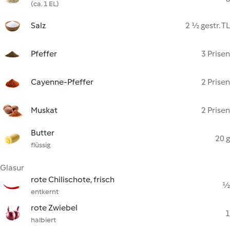
(ca. 1 EL)
Salz
2 ½ gestr. TL
Pfeffer
3 Prisen
Cayenne-Pfeffer
2 Prisen
Muskat
2 Prisen
Butter
20 g
flüssig
Glasur
rote Chilischote, frisch
½
entkernt
rote Zwiebel
1
halbiert