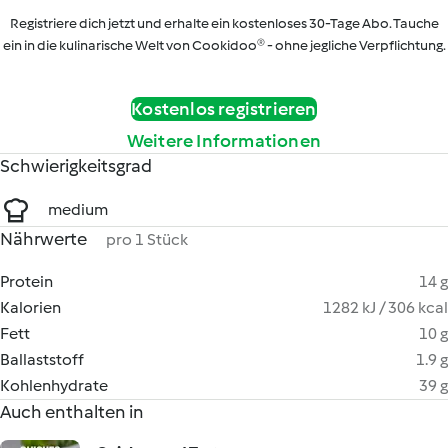
Registriere dich jetzt und erhalte ein kostenloses 30-Tage Abo. Tauche
ein in die kulinarische Welt von Cookidoo® - ohne jegliche Verpflichtung.
Kostenlos registrieren
Weitere Informationen
Schwierigkeitsgrad
medium
Nährwerte
pro 1 Stück
Protein
14 g
Kalorien
1282 kJ / 306 kcal
Fett
10 g
Ballaststoff
1.9 g
Kohlenhydrate
39 g
Auch enthalten in