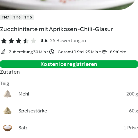
TM7
TM6
TM5
Zucchinitarte mit Aprikosen-Chili-Glasur
3.6
25 Bewertungen
Zubereitung 30 Min
Gesamt 1 Std. 25 Min
8 Stücke
Kostenlos registrieren
Zutaten
Teig
Mehl
200 g
Speisestärke
60 g
Salz
1 Prise