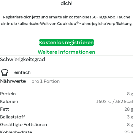
dich!
Registriere dich jetzt und erhalte ein kostenloses 30-Tage Abo. Tauche
ein in die kulinarische Welt von Cookidoo® - ohne jegliche Verpflichtung.
Kostenlos registrieren
Weitere Informationen
Schwierigkeitsgrad
einfach
Nährwerte
pro 1 Portion
Protein
8 g
Kalorien
1602 kJ / 382 kcal
Fett
28 g
Ballaststoff
3 g
Gesättigte Fettsäuren
8 g
Kohlenhydrate
25 g