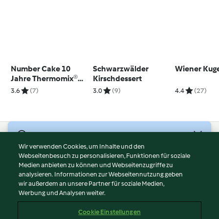
Number Cake 10
Schwarzwälder
Wiener Kug
Jahre Thermomix®
Kirschdessert
Österreich
3.6
(7)
3.0
(9)
4.4
(27)
© Copyright 2026
Wir verwenden Cookies, um Inhalte und den
Webseitenbesuch zu personalisieren, Funktionen für soziale
Nutzungsbedingungen
Medien anbieten zu können und Webseitenzugriffe zu
Datenschutzrichtlinien
analysieren. Informationen zur Webseitennutzung geben
Disclaimer
wir außerdem an unsere Partner für soziale Medien,
Werbung und Analysen weiter.
Impressum
Cookies
Cookie Einstellungen