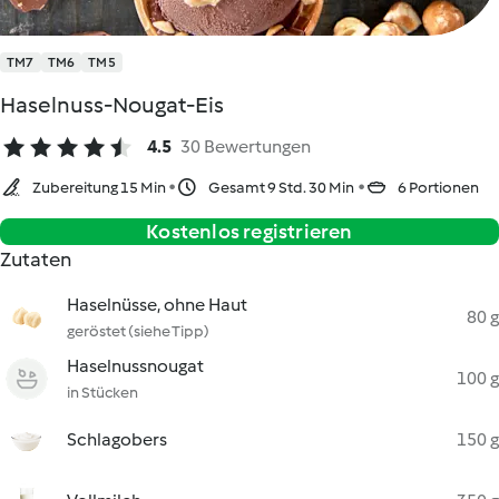
TM7
TM6
TM5
Haselnuss-Nougat-Eis
4.5
30 Bewertungen
Zubereitung 15 Min
Gesamt 9 Std. 30 Min
6 Portionen
Kostenlos registrieren
Zutaten
Haselnüsse, ohne Haut
80 g
geröstet (siehe Tipp)
Haselnussnougat
100 g
in Stücken
Schlagobers
150 g