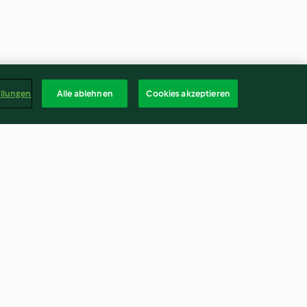
ellungen
Alle ablehnen
Cookies akzeptieren
chen
Pizzette "Tricolore"
4.5
(75)