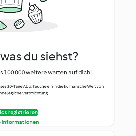
, was du siehst?
s 100 000 weitere warten auf dich!
oses 30-Tage Abo. Tauche ein in die kulinarische Welt von
ne jegliche Verpflichtung.
os registrieren
e Informationen