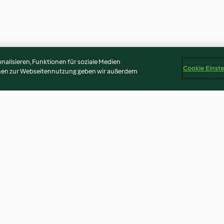
alisieren, Funktionen für soziale Medien
Cookie Einst
onen zur Webseitennutzung geben wir außerdem
 Tomaten
Grusel-Pizza
Bratapfelpfänn
4.5
(146)
4.4
(69)