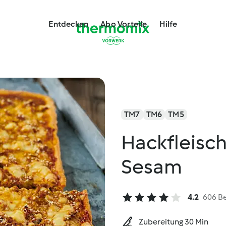
Entdecken
Abo Vorteile
Hilfe
TM7
TM6
TM5
Hackfleisc
Sesam
4.2
606 B
Zubereitung 30 Min