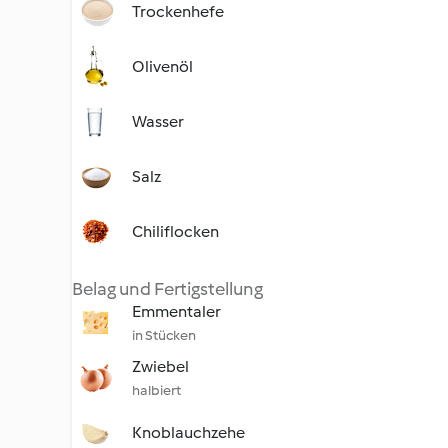
Trockenhefe
Olivenöl
Wasser
Salz
Chiliflocken
Belag und Fertigstellung
Emmentaler
in Stücken
Zwiebel
halbiert
Knoblauchzehe