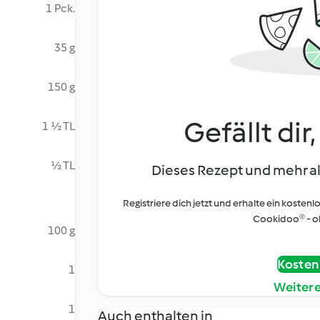
1 Pck.
35 g
150 g
Gefällt dir
1 ½ TL
½ TL
Dieses Rezept und mehr al
Registriere dich jetzt und erhalte ein kostenl
Cookidoo® - oh
100 g
Kostenl
1
Weiter
1
Auch enthalten in