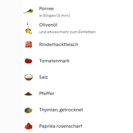
Porree
in Ringen (5 mm)
Olivenöl
und etwas mehr zum Einfetten
Rinderhackfleisch
Tomatenmark
Salz
Pfeffer
Thymian, getrocknet
Paprika rosenscharf