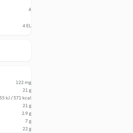
4
4 EL
122 mg
21 g
55 kJ / 371 kcal
21 g
2.9 g
7 g
22 g