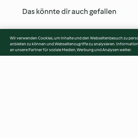
Das könnte dir auch gefallen
Wir verwenden Cookies, um Inhalte und den Webseitenbesuch zu person
anbieten zu können und Webseitenzugriffe zu analysieren. Informati
an unsere Partner für soziale Medien, Werbung und Analysen weiter.
Gemüse und Frikadellen vom
Kartoffeltarte mit
Blech
4.5
(196)
3.2
(84)