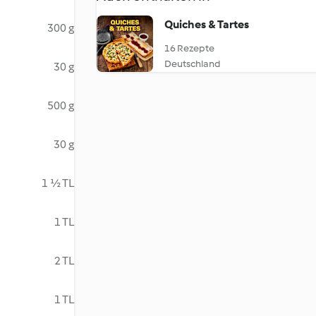
Quiches & Tartes
300 g
16 Rezepte
Deutschland
30 g
500 g
30 g
1 ½ TL
1 TL
2 TL
1 TL