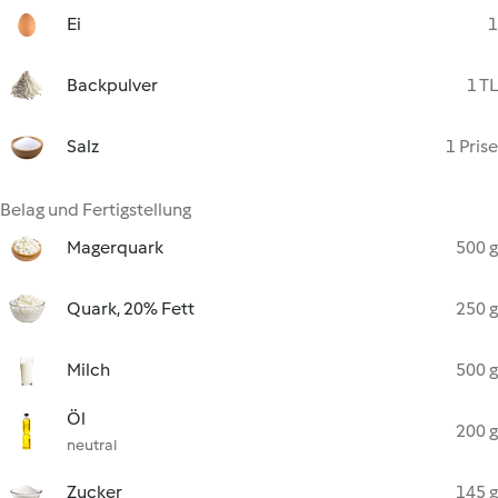
Ei
1
Backpulver
1 TL
Salz
1 Prise
Belag und Fertigstellung
Magerquark
500 g
Quark, 20% Fett
250 g
Milch
500 g
Öl
200 g
neutral
Zucker
145 g