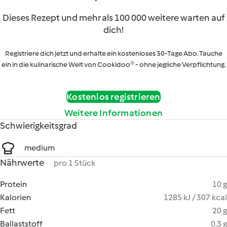
Dieses Rezept und mehr als 100 000 weitere warten auf
dich!
Registriere dich jetzt und erhalte ein kostenloses 30-Tage Abo. Tauche
ein in die kulinarische Welt von Cookidoo® - ohne jegliche Verpflichtung.
Kostenlos registrieren
Weitere Informationen
Schwierigkeitsgrad
medium
Nährwerte
pro 1 Stück
Protein
10 g
Kalorien
1285 kJ / 307 kcal
Fett
20 g
Ballaststoff
0.3 g