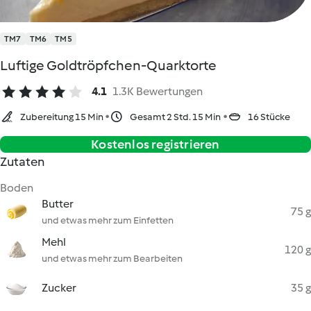
TM7
TM6
TM5
Luftige Goldtröpfchen-Quarktorte
4.1
1.3K Bewertungen
Zubereitung 15 Min
Gesamt 2 Std. 15 Min
16 Stücke
Kostenlos registrieren
Zutaten
Boden
Butter
75 g
und etwas mehr zum Einfetten
Mehl
120 g
und etwas mehr zum Bearbeiten
Zucker
35 g